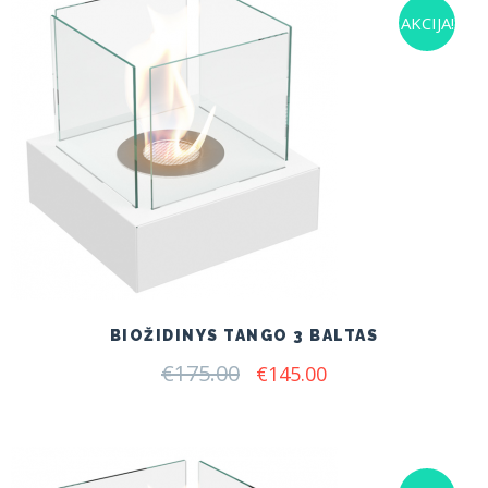
AKCIJA!
BIOŽIDINYS TANGO 3 BALTAS
€
175.00
Original
Current
€
145.00
price
price
was:
is:
€175.00.
€145.00.