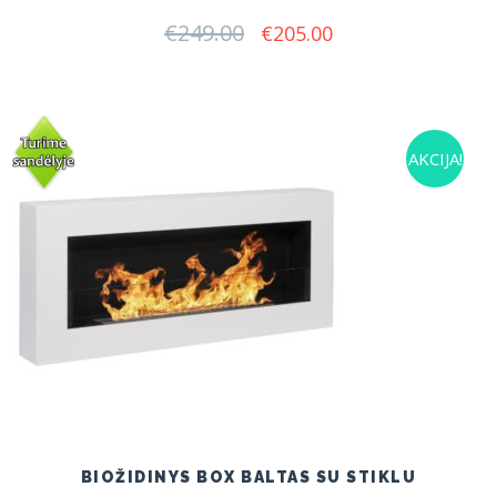
€
249.00
Original
Current
€
205.00
price
price
was:
is:
€249.00.
€205.00.
AKCIJA!
BIOŽIDINYS BOX BALTAS SU STIKLU