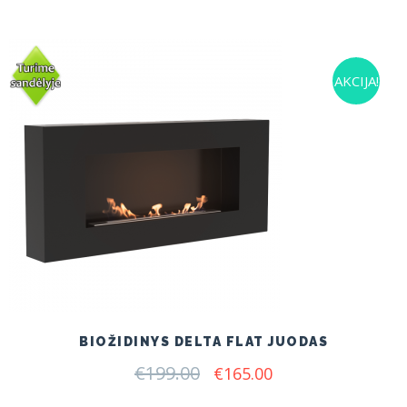
AKCIJA!
BIOŽIDINYS DELTA FLAT JUODAS
€
199.00
Original
Current
€
165.00
price
price
was:
is: