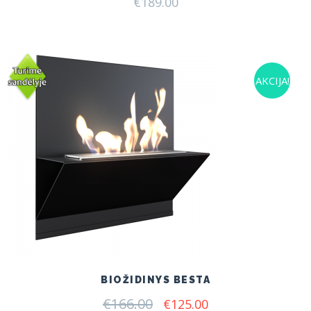
€
189.00
AKCIJA!
BIOŽIDINYS BESTA
€
166.00
Original
Current
€
125.00