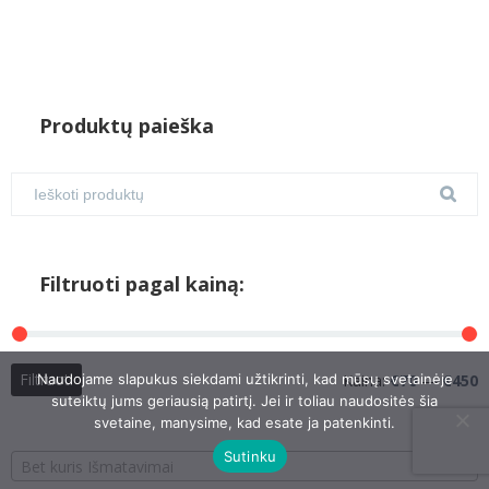
Produktų paieška
Filtruoti pagal kainą:
M
M
Filtruoti
Naudojame slapukus siekdami užtikrinti, kad mūsų svetainėje
Kaina:
€70
—
€450
k
k
suteiktų jums geriausią patirtį. Jei ir toliau naudositės šia
svetaine, manysime, kad esate ja patenkinti.
Sutinku
Bet kuris Išmatavimai