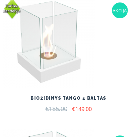
AKCIJA!
BIOŽIDINYS TANGO 4 BALTAS
€
185.00
Original
Current
€
149.00
price
price
was:
is:
€185.00.
€149.00.