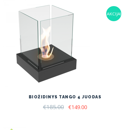
AKCIJA!
BIOŽIDINYS TANGO 4 JUODAS
€
185.00
Original
Current
€
149.00
price
price
was:
is:
€185.00.
€149.00.