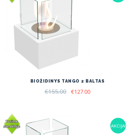
BIOŽIDINYS TANGO 2 BALTAS
€
155.00
Original
Current
€
127.00
price
price
was:
is:
€155.00.
€127.00.
AKCIJA!