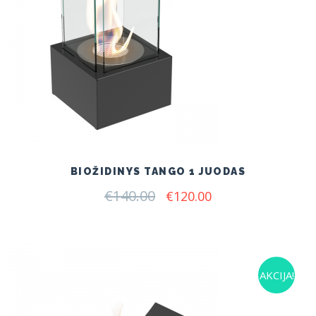
BIOŽIDINYS TANGO 1 JUODAS
€
140.00
Original
Current
€
120.00
price
price
was:
is:
€140.00.
€120.00.
AKCIJA!