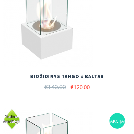
BIOŽIDINYS TANGO 1 BALTAS
€
140.00
Original
Current
€
120.00
price
price
was:
is:
€140.00.
€120.00.
AKCIJA!