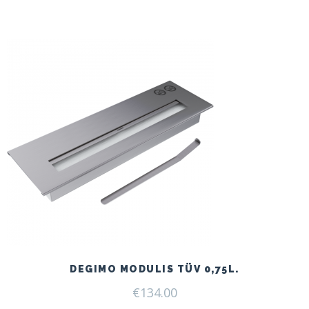
price
price
was:
is:
€166.00.
€125.00.
DEGIMO MODULIS TÜV 0,75L.
€
134.00