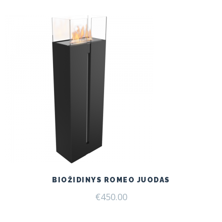
€199.00.
€165.00.
BIOŽIDINYS ROMEO JUODAS
€
450.00