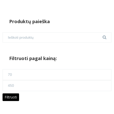
Produktų paieška
Filtruoti pagal kainą:
Min
kaina
Maks
kaina
Filtruoti