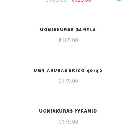
price
price
was:
is:
€166.00.
€125.00.
UGNIAKURAS GAMELA
€
165.00
UGNIAKURAS ERIZO 40×40
€
179.00
UGNIAKURAS PYRAMID
€
179.00