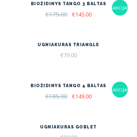
BIOŽIDINYS TANGO 3 BALTAS
AKCIJA!
€
175.00
Original
Current
€
145.00
price
price
was:
is:
€175.00.
€145.00.
UGNIAKURAS TRIANGLE
€
79.00
BIOŽIDINYS TANGO 4 BALTAS
AKCIJA!
€
185.00
Original
Current
€
149.00
price
price
was:
is:
€185.00.
€149.00.
UGNIAKURAS GOBLET