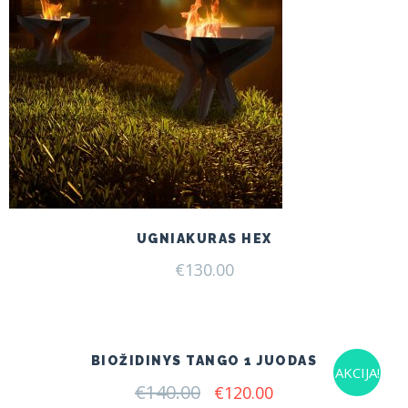
UGNIAKURAS HEX
€
130.00
BIOŽIDINYS TANGO 1 JUODAS
AKCIJA!
€
140.00
Original
Current
€
120.00