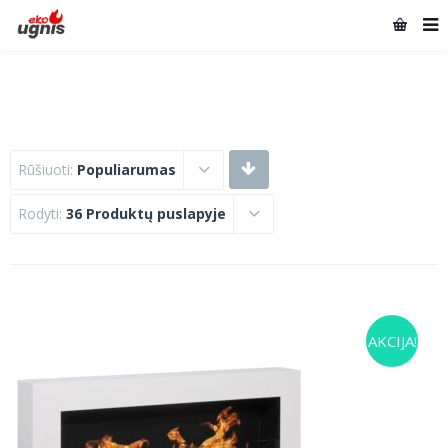
Rūšiuoti:
Populiarumas
Rodyti:
36 Produktų puslapyje
AKCIJA!