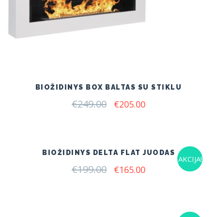
BIOŽIDINYS BOX BALTAS SU STIKLU
€
249.00
Original
Current
€
205.00
price
price
was:
is:
€249.00.
€205.00.
BIOŽIDINYS DELTA FLAT JUODAS
AKCIJA!
€
199.00
Original
Current
€
165.00
price
price
was:
is:
€199.00.
€165.00.