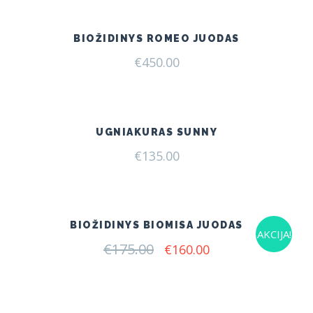
BIOŽIDINYS ROMEO JUODAS
€
450.00
UGNIAKURAS SUNNY
€
135.00
BIOŽIDINYS BIOMISA JUODAS
AKCIJA!
€
175.00
Original
Current
€
160.00
price
price
was:
is:
€175.00.
€160.00.