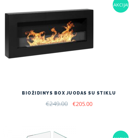
AKCIJA!
BIOŽIDINYS BOX JUODAS SU STIKLU
€
249.00
Original
Current
€
205.00
price
price
was:
is:
€249.00.
€205.00.