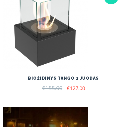
BIOŽIDINYS TANGO 2 JUODAS
€
155.00
Original
Current
€
127.00
price
price
was:
is:
€155.00.
€127.00.