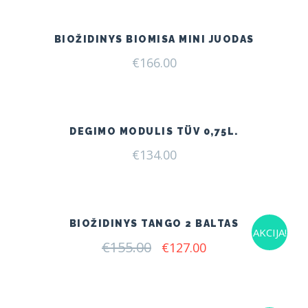
€185.00.
€149.00.
BIOŽIDINYS BIOMISA MINI JUODAS
€
166.00
DEGIMO MODULIS TÜV 0,75L.
€
134.00
BIOŽIDINYS TANGO 2 BALTAS
AKCIJA!
€
155.00
Original
Current
€
127.00
price
price
was:
is:
€155.00.
€127.00.