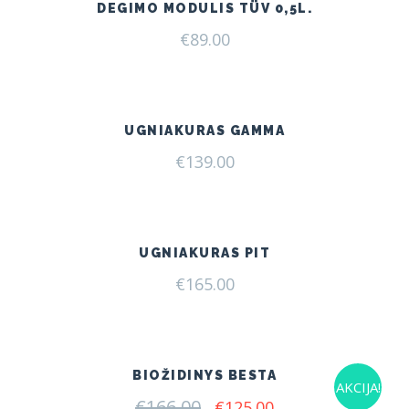
DEGIMO MODULIS TÜV 0,5L.
€
89.00
UGNIAKURAS GAMMA
€
139.00
UGNIAKURAS PIT
€
165.00
BIOŽIDINYS BESTA
AKCIJA!
€
166.00
Original
Current
€
125.00