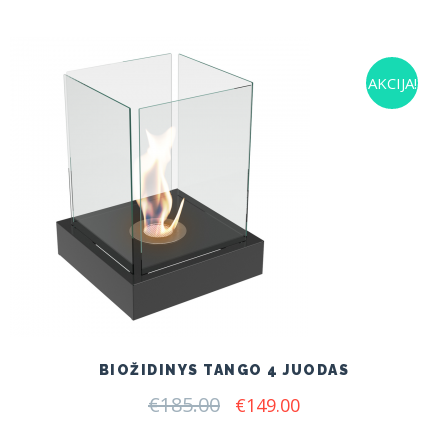
was:
is:
€175.00.
€145.00.
AKCIJA!
BIOŽIDINYS TANGO 4 JUODAS
€
185.00
Original
Current
€
149.00
price
price
was:
is: