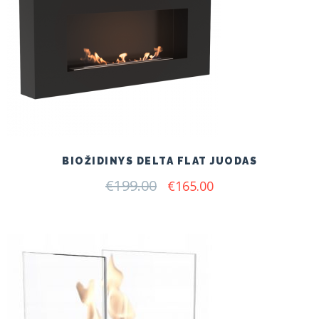
BIOŽIDINYS DELTA FLAT JUODAS
€
199.00
Original
Current
€
165.00
price
price
was:
is:
€199.00.
€165.00.