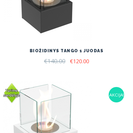
BIOŽIDINYS TANGO 1 JUODAS
€
140.00
Original
Current
€
120.00
price
price
was:
is:
€140.00.
€120.00.
AKCIJA!