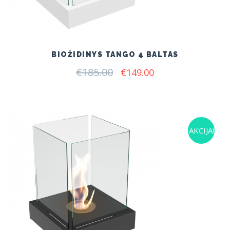
BIOŽIDINYS TANGO 4 BALTAS
€
185.00
Original
Current
€
149.00
price
price
was:
is:
€185.00.
€149.00.
AKCIJA!