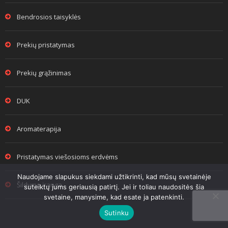
Bendrosios taisyklės
Prekių pristatymas
Prekių grąžinimas
DUK
Aromaterapija
Pristatymas viešosioms erdvėms
Naudojame slapukus siekdami užtikrinti, kad mūsų svetainėje
Šildymo įranga
suteiktų jums geriausią patirtį. Jei ir toliau naudositės šia
svetaine, manysime, kad esate ja patenkinti.
Sutinku