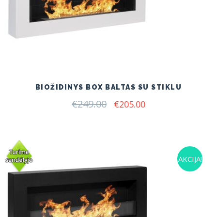
BIOŽIDINYS BOX BALTAS SU STIKLU
€
249.00
Original
Current
€
205.00
price
price
was:
is:
€249.00.
€205.00.
AKCIJA!