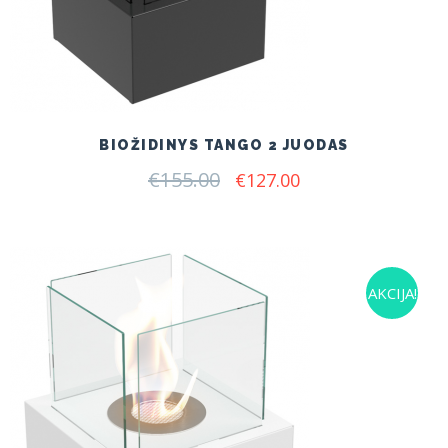
BIOŽIDINYS TANGO 2 JUODAS
€
155.00
Original
Current
€
127.00
price
price
was:
is:
€155.00.
€127.00.
AKCIJA!