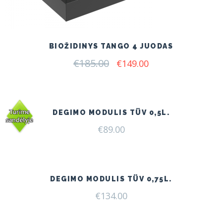
BIOŽIDINYS TANGO 4 JUODAS
€
185.00
Original
Current
€
149.00
price
price
was:
is:
€185.00.
€149.00.
DEGIMO MODULIS TÜV 0,5L.
€
89.00
DEGIMO MODULIS TÜV 0,75L.
€
134.00