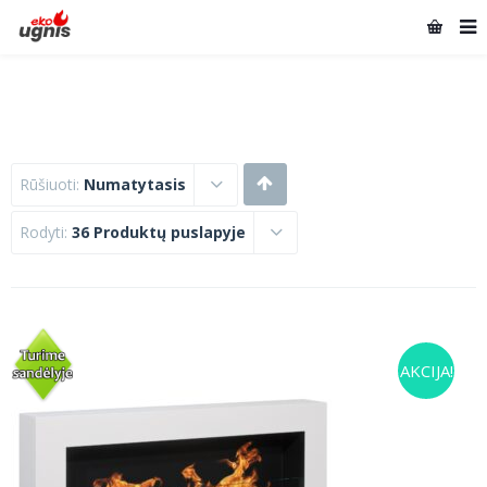
Rūšiuoti:
Numatytasis
Rodyti:
36 Produktų puslapyje
AKCIJA!