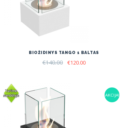
BIOŽIDINYS TANGO 1 BALTAS
€
140.00
Original
Current
€
120.00
price
price
was:
is:
€140.00.
€120.00.
AKCIJA!