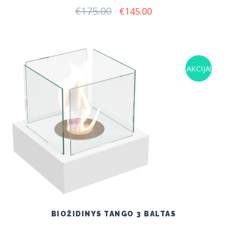
€
175.00
Original
Current
€
145.00
price
price
was:
is:
€175.00.
€145.00.
AKCIJA!
BIOŽIDINYS TANGO 3 BALTAS