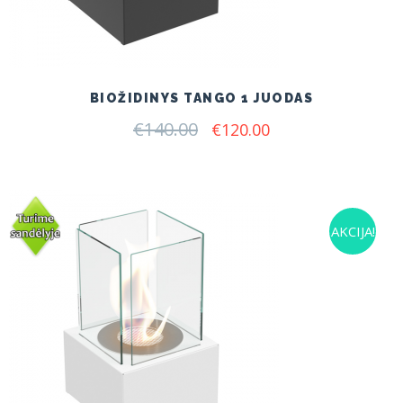
BIOŽIDINYS TANGO 1 JUODAS
€
140.00
Original
Current
€
120.00
price
price
was:
is:
€140.00.
€120.00.
AKCIJA!