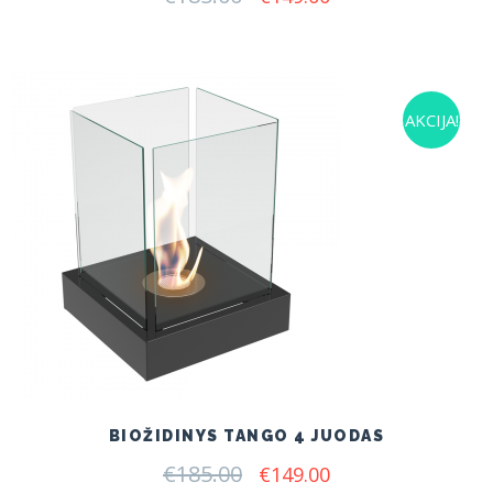
price
price
was:
is:
€185.00.
€149.00.
AKCIJA!
BIOŽIDINYS TANGO 4 JUODAS
€
185.00
Original
Current
€
149.00
price
price