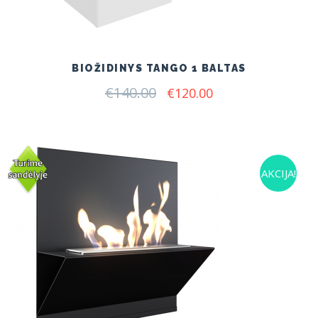
BIOŽIDINYS TANGO 1 BALTAS
€
140.00
Original
Current
€
120.00
price
price
was:
is:
€140.00.
€120.00.
AKCIJA!