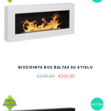
BIOŽIDINYS BOX BALTAS SU STIKLU
€
249.00
Original
Current
€
205.00
price
price
was:
is:
€249.00.
€205.00.
AKCIJA!