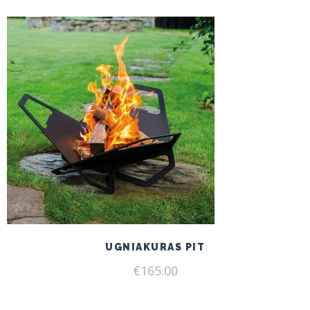
€199.00.
€165.00.
UGNIAKURAS PIT
€
165.00