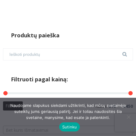
Produktų paieška
Filtruoti pagal kainą:
M
M
Naudojame slapukus siekdami užtikrinti, kad mūsų svetainėje
Filtruoti
Kaina:
€70
—
€450
suteiktų jums geriausią patirtį. Jei ir toliau naudositės šia
k
k
svetaine, manysime, kad esate ja patenkinti.
Sutinku
Bet kuris Išmatavimai