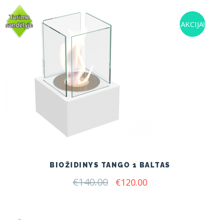
AKCIJA!
BIOŽIDINYS TANGO 1 BALTAS
€
140.00
Original
Current
€
120.00
price
price
was:
is:
€140.00.
€120.00.