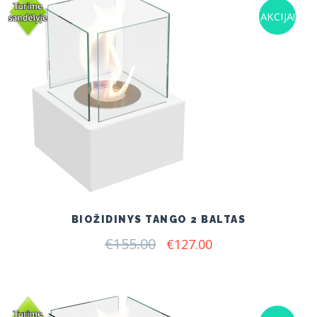
AKCIJA!
BIOŽIDINYS TANGO 2 BALTAS
€
155.00
Original
Current
€
127.00
price
price
was:
is:
€155.00.
€127.00.