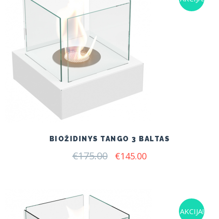
BIOŽIDINYS TANGO 3 BALTAS
€
175.00
Original
Current
€
145.00
price
price
was:
is:
€175.00.
€145.00.
AKCIJA!