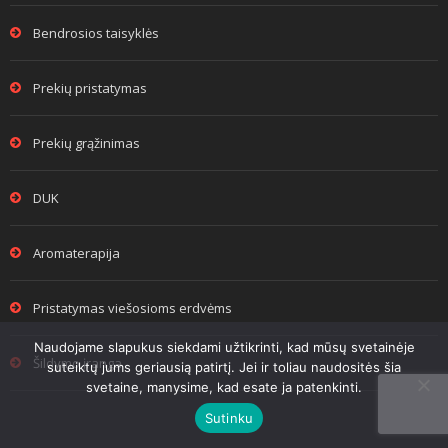
Bendrosios taisyklės
Prekių pristatymas
Prekių grąžinimas
DUK
Aromaterapija
Pristatymas viešosioms erdvėms
Naudojame slapukus siekdami užtikrinti, kad mūsų svetainėje
Šildymo įranga
suteiktų jums geriausią patirtį. Jei ir toliau naudositės šia
svetaine, manysime, kad esate ja patenkinti.
Sutinku