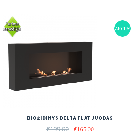
AKCIJA!
BIOŽIDINYS DELTA FLAT JUODAS
€
199.00
Original
Current
€
165.00
price
price