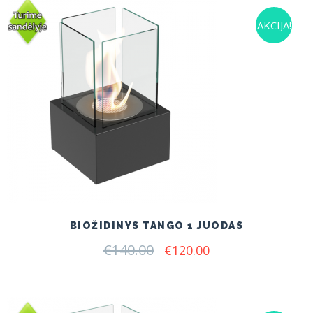
AKCIJA!
BIOŽIDINYS TANGO 1 JUODAS
€
140.00
Original
Current
€
120.00
price
price
was:
is:
€140.00.
€120.00.