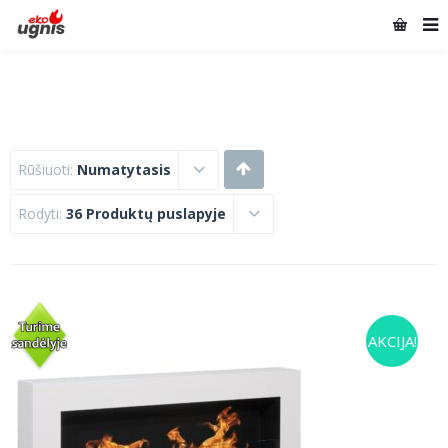
Rūšiuoti:
Numatytasis
Rodyti:
36 Produktų puslapyje
AKCIJA!