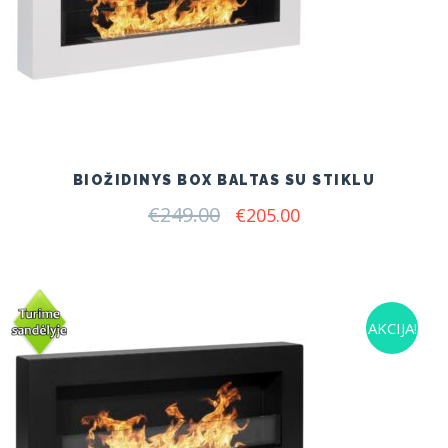
BIOŽIDINYS BOX BALTAS SU STIKLU
€
249.00
Original
Current
€
205.00
price
price
was:
is:
€249.00.
€205.00.
AKCIJA!