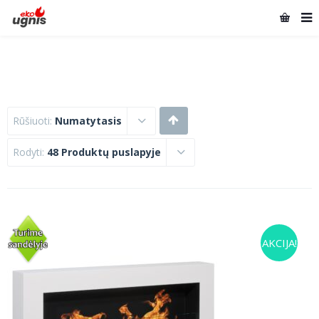
Rūšiuoti:
Numatytasis
Rodyti:
48 Produktų puslapyje
AKCIJA!