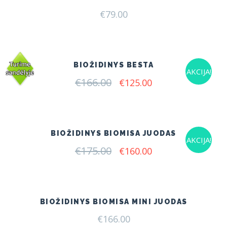
€
79.00
BIOŽIDINYS BESTA
AKCIJA!
€
166.00
Original
Current
€
125.00
price
price
was:
is:
€166.00.
€125.00.
BIOŽIDINYS BIOMISA JUODAS
AKCIJA!
€
175.00
Original
Current
€
160.00
price
price
was:
is:
€175.00.
€160.00.
BIOŽIDINYS BIOMISA MINI JUODAS
€
166.00