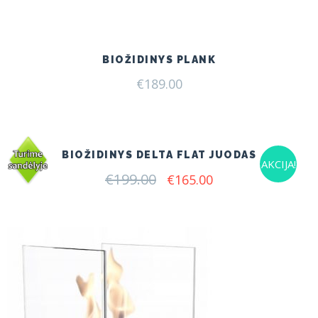
BIOŽIDINYS PLANK
€
189.00
BIOŽIDINYS DELTA FLAT JUODAS
AKCIJA!
€
199.00
Original
Current
€
165.00
price
price
was:
is:
€199.00.
€165.00.