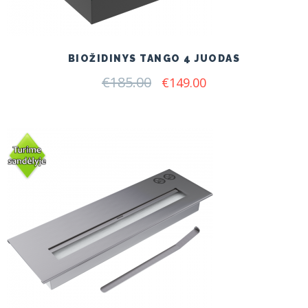
BIOŽIDINYS TANGO 4 JUODAS
€
185.00
Original
Current
€
149.00
price
price
was:
is:
€185.00.
€149.00.