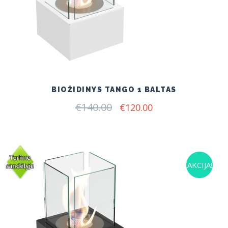
BIOŽIDINYS TANGO 1 BALTAS
€
140.00
Original
Current
€
120.00
price
price
was:
is:
€140.00.
€120.00.
AKCIJA!