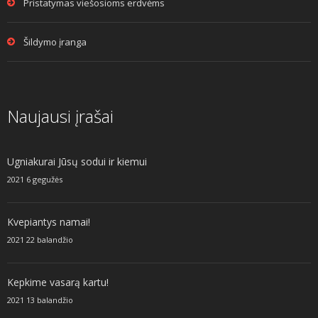
Pristatymas viešosioms erdvėms
Šildymo įranga
Naujausi įrašai
Ugniakurai Jūsų sodui ir kiemui
2021 6 gegužės
Kvepiantys namai!
2021 22 balandžio
Kepkime vasarą kartu!
2021 13 balandžio