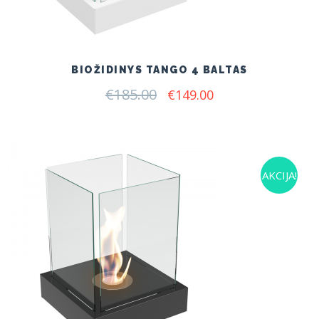
BIOŽIDINYS TANGO 4 BALTAS
€
185.00
Original
Current
€
149.00
price
price
was:
is:
€185.00.
€149.00.
AKCIJA!