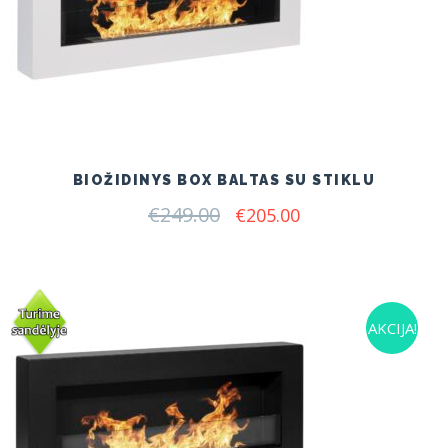
BIOŽIDINYS BOX BALTAS SU STIKLU
€
249.00
Original
Current
€
205.00
price
price
was:
is:
€249.00.
€205.00.
AKCIJA!