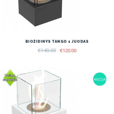
BIOŽIDINYS TANGO 1 JUODAS
€
140.00
Original
Current
€
120.00
price
price
was:
is:
€140.00.
€120.00.
AKCIJA!