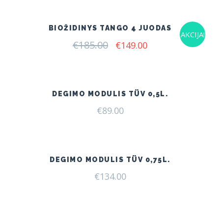
€185.00.
€149.00.
BIOŽIDINYS TANGO 4 JUODAS
AKCIJA!
€
185.00
Original
Current
€
149.00
price
price
was:
is:
€185.00.
€149.00.
DEGIMO MODULIS TÜV 0,5L.
€
89.00
DEGIMO MODULIS TÜV 0,75L.
€
134.00