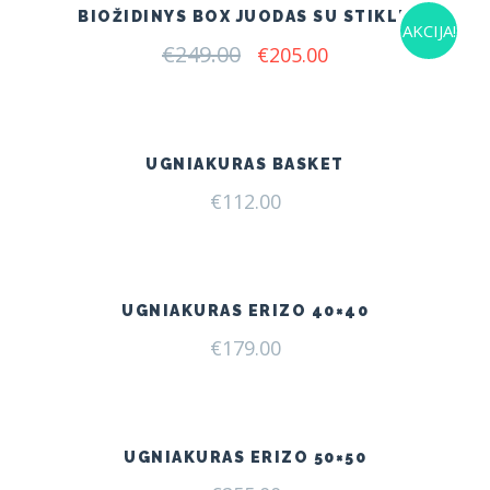
BIOŽIDINYS BOX JUODAS SU STIKLU
AKCIJA!
€
249.00
Original
Current
€
205.00
price
price
was:
is:
€249.00.
€205.00.
UGNIAKURAS BASKET
€
112.00
UGNIAKURAS ERIZO 40×40
€
179.00
UGNIAKURAS ERIZO 50×50