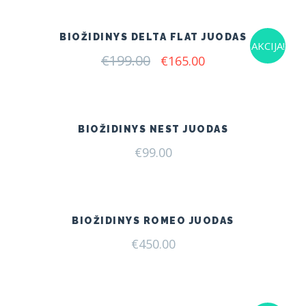
BIOŽIDINYS DELTA FLAT JUODAS
AKCIJA!
€
199.00
Original
Current
€
165.00
price
price
was:
is:
€199.00.
€165.00.
BIOŽIDINYS NEST JUODAS
€
99.00
BIOŽIDINYS ROMEO JUODAS
€
450.00