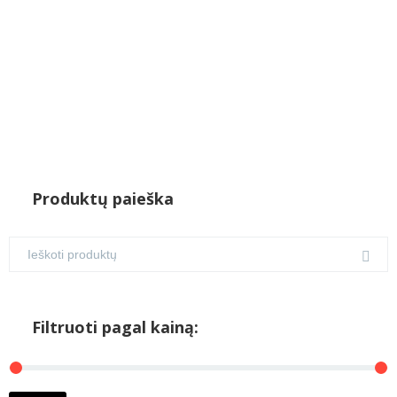
Produktų paieška
Filtruoti pagal kainą:
M
M