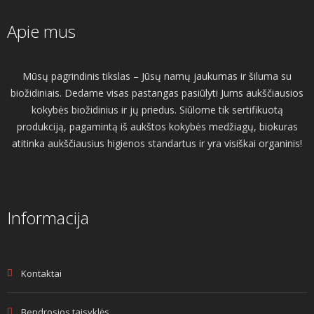
Apie mus
Mūsų pagrindinis tikslas – Jūsų namų jaukumas ir šiluma su
biožidiniais. Dedame visas pastangas pasiūlyti Jums aukščiausios
kokybės biožidinius ir jų priedus. Siūlome tik sertifikuotą
produkciją, pagamintą iš aukštos kokybės medžiagų, biokuras
atitinka aukščiausius higienos standartus ir yra visiškai organinis!
Informacija
Kontaktai
Bendrosios taisyklės