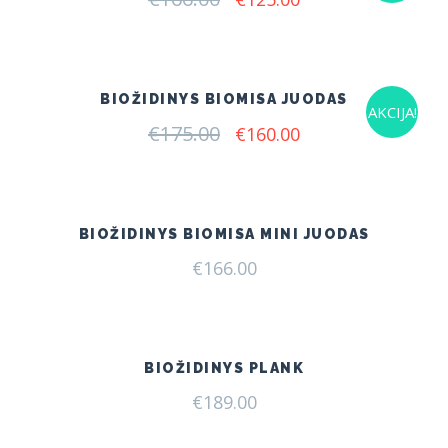
price
price
was:
is:
€166.00.
€125.00.
BIOŽIDINYS BIOMISA JUODAS
AKCIJA!
€
175.00
Original
Current
€
160.00
price
price
was:
is:
€175.00.
€160.00.
BIOŽIDINYS BIOMISA MINI JUODAS
€
166.00
BIOŽIDINYS PLANK
€
189.00