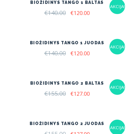
BIOŽIDINYS TANGO 1 BALTAS
AKCIJA!
€
140.00
Original
Current
€
120.00
price
price
was:
is:
€140.00.
€120.00.
BIOŽIDINYS TANGO 1 JUODAS
AKCIJA!
€
140.00
Original
Current
€
120.00
price
price
was:
is:
€140.00.
€120.00.
BIOŽIDINYS TANGO 2 BALTAS
AKCIJA!
€
155.00
Original
Current
€
127.00
price
price
was:
is:
€155.00.
€127.00.
BIOŽIDINYS TANGO 2 JUODAS
AKCIJA!
€
155.00
Original
Current