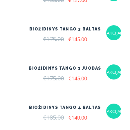
€
127.00
price
price
was:
is:
€155.00.
€127.00.
BIOŽIDINYS TANGO 3 BALTAS
AKCIJA!
€
175.00
Original
Current
€
145.00
price
price
was:
is:
€175.00.
€145.00.
BIOŽIDINYS TANGO 3 JUODAS
AKCIJA!
€
175.00
Original
Current
€
145.00
price
price
was:
is:
€175.00.
€145.00.
BIOŽIDINYS TANGO 4 BALTAS
AKCIJA!
€
185.00
Original
Current
€
149.00
price
price
was:
is: