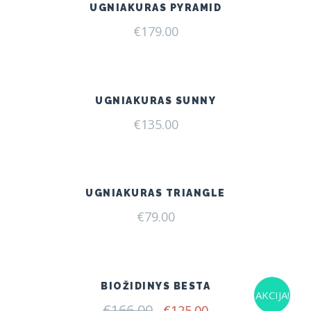
UGNIAKURAS PYRAMID
€
179.00
UGNIAKURAS SUNNY
€
135.00
UGNIAKURAS TRIANGLE
€
79.00
BIOŽIDINYS BESTA
AKCIJA!
€
166.00
Original
Current
€
125.00