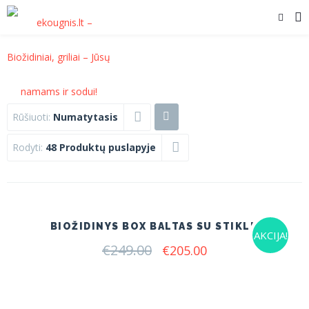
Rūšiuoti:
Numatytasis
Rodyti:
48 Produktų puslapyje
BIOŽIDINYS BOX BALTAS SU STIKLU
AKCIJA!
€
249.00
Original
Current
€
205.00
price
price
was:
is:
€249.00.
€205.00.