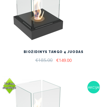
BIOŽIDINYS TANGO 4 JUODAS
€
185.00
Original
Current
€
149.00
price
price
was:
is:
€185.00.
€149.00.
AKCIJA!