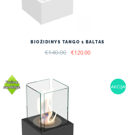
BIOŽIDINYS TANGO 1 BALTAS
€
140.00
Original
Current
€
120.00
price
price
was:
is:
€140.00.
€120.00.
AKCIJA!