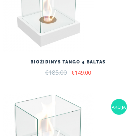
BIOŽIDINYS TANGO 4 BALTAS
€
185.00
Original
Current
€
149.00
price
price
was:
is:
€185.00.
€149.00.
AKCIJA!