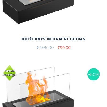
BIOŽIDINYS INDIA MINI JUODAS
€
106.00
Original
Current
€
99.00
price
price
was:
is:
€106.00.
€99.00.
AKCIJA!