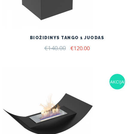
BIOŽIDINYS TANGO 1 JUODAS
€
140.00
Original
Current
€
120.00
price
price
was:
is:
€140.00.
€120.00.
AKCIJA!