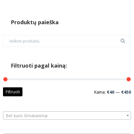
Produktų paieška
Filtruoti pagal kainą:
M
M
Filtruoti
Kaina:
€40
—
€450
k
k
Bet kuris Išmatavimai