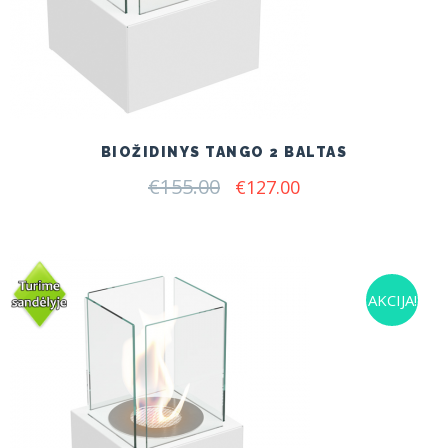
BIOŽIDINYS TANGO 2 BALTAS
€
155.00
Original
Current
€
127.00
price
price
was:
is:
€155.00.
€127.00.
AKCIJA!