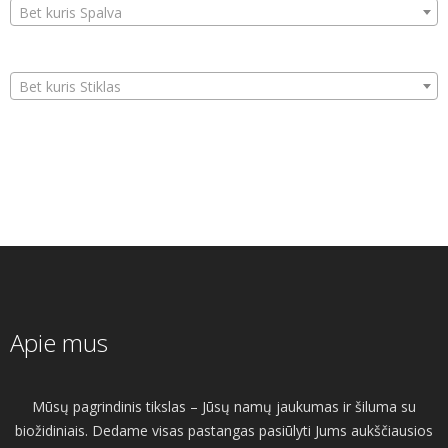
Bet kuris Spalva
Bet kuris Stiklas
Apie mus
Mūsų pagrindinis tikslas – Jūsų namų jaukumas ir šiluma su
biožidiniais. Dedame visas pastangas pasiūlyti Jums aukščiausios