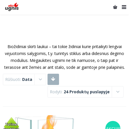
Biožidiniai skirti laukui – tai tokie židiniai kurie pritaikyti lengvai
vėjuotomis salygomis, t.y. turintys stiklus arba didesnius degimo
modulius. Mėgaukites ugnimi ne tik namuose, o taip pat ir
terasose ant žemės ar ant stalo, sode ar gamtoje prie palapinės.
Rūšiuoti:
Data
Rodyti:
24 Produktų puslapyje
AKCIJA!