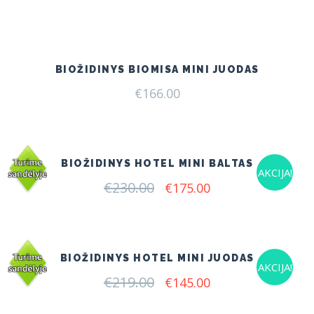
BIOŽIDINYS BIOMISA MINI JUODAS
€
166.00
BIOŽIDINYS HOTEL MINI BALTAS
AKCIJA!
€
230.00
Original
Current
€
175.00
price
price
was:
is:
€230.00.
€175.00.
BIOŽIDINYS HOTEL MINI JUODAS
AKCIJA!
€
219.00
Original
Current
€
145.00
price
price
was:
is: