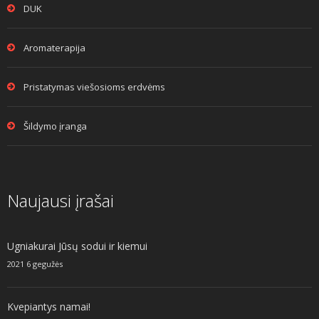
DUK
Aromaterapija
Pristatymas viešosioms erdvėms
Šildymo įranga
Naujausi įrašai
Ugniakurai Jūsų sodui ir kiemui
2021 6 gegužės
Kvepiantys namai!