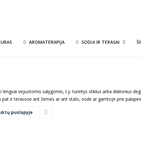
KURAS
AROMATERAPIJA
SODUI IR TERASAI
Š
aikyti lengvai vėjuotomis salygomis, t.y. turintys stiklus arba didesnius de
pat ir terasose ant žemės ar ant stalo, sode ar gamtoje prie palapin
uktų puslapyje