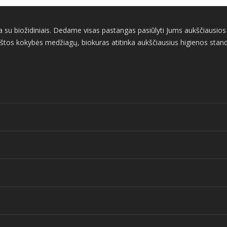
su biožidiniais. Dedame visas pastangas pasiūlyti Jums aukščiausios ko
štos kokybės medžiagų, biokuras atitinka aukščiausius higienos standart