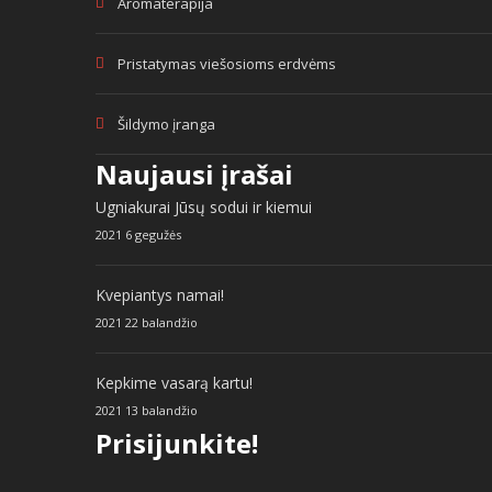
Aromaterapija
Pristatymas viešosioms erdvėms
Šildymo įranga
Naujausi įrašai
Ugniakurai Jūsų sodui ir kiemui
2021 6 gegužės
Kvepiantys namai!
2021 22 balandžio
Kepkime vasarą kartu!
2021 13 balandžio
Prisijunkite!