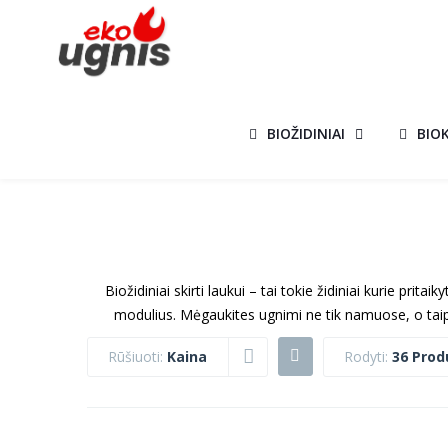
BIOŽIDINIAI
BIO
Biožidiniai skirti laukui – tai tokie židiniai kurie prit
modulius. Mėgaukites ugnimi ne tik namuose, o taip 
Rūšiuoti:
Kaina
Rodyti:
36 Prod