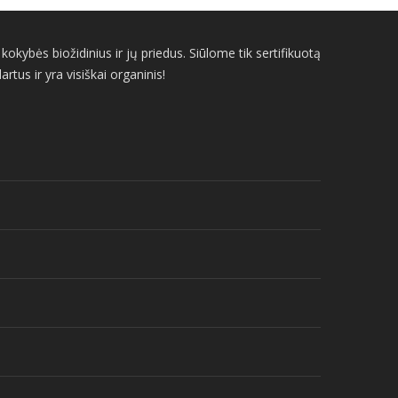
kybės biožidinius ir jų priedus. Siūlome tik sertifikuotą
us ir yra visiškai organinis!