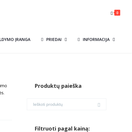
0
ILDYMO ĮRANGA
PRIEDAI
INFORMACIJA
Produktų paieška
gimo
ės.
Filtruoti pagal kainą: