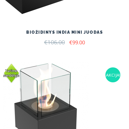
BIOŽIDINYS INDIA MINI JUODAS
€
106.00
Original
Current
€
99.00
price
price
was:
is:
€106.00.
€99.00.
AKCIJA!