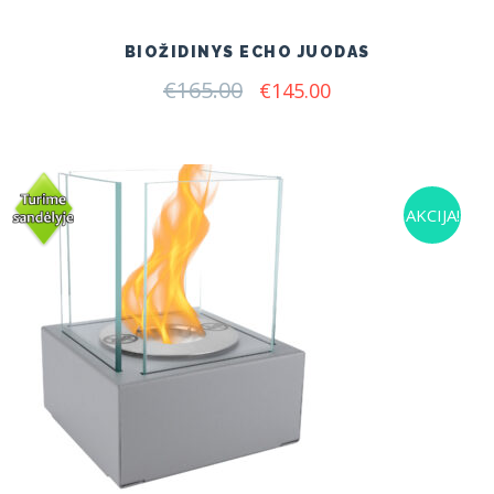
BIOŽIDINYS ECHO JUODAS
€
165.00
Original
Current
€
145.00
price
price
was:
is:
€165.00.
€145.00.
AKCIJA!