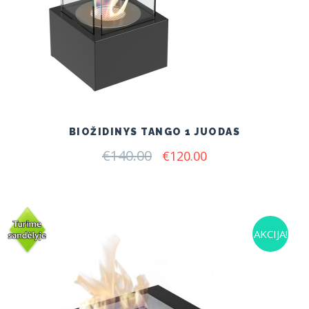
BIOŽIDINYS TANGO 1 JUODAS
€
140.00
Original
Current
€
120.00
price
price
was:
is:
€140.00.
€120.00.
AKCIJA!