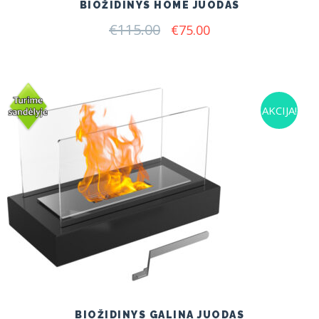
BIOŽIDINYS HOME JUODAS
€
115.00
Original
Current
€
75.00
price
price
was:
is:
€115.00.
€75.00.
AKCIJA!
BIOŽIDINYS GALINA JUODAS