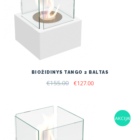
BIOŽIDINYS TANGO 2 BALTAS
€
155.00
Original
Current
€
127.00
price
price
was:
is:
€155.00.
€127.00.
AKCIJA!