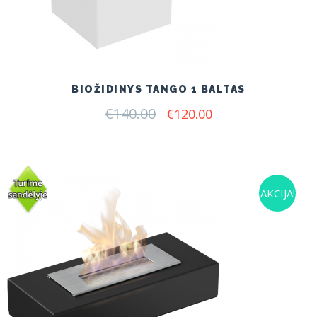
BIOŽIDINYS TANGO 1 BALTAS
€
140.00
Original
Current
€
120.00
price
price
was:
is:
€140.00.
€120.00.
AKCIJA!