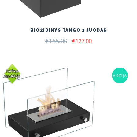
BIOŽIDINYS TANGO 2 JUODAS
€
155.00
Original
Current
€
127.00
price
price
was:
is:
€155.00.
€127.00.
AKCIJA!