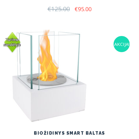
€
125.00
Original
Current
€
95.00
price
price
was:
is:
€125.00.
€95.00.
AKCIJA!
BIOŽIDINYS SMART BALTAS