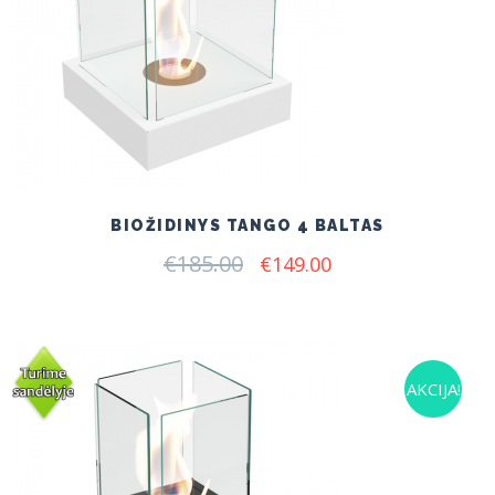
BIOŽIDINYS TANGO 4 BALTAS
€
185.00
Original
Current
€
149.00
price
price
was:
is:
€185.00.
€149.00.
AKCIJA!