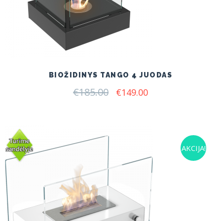
BIOŽIDINYS TANGO 4 JUODAS
€
185.00
Original
Current
€
149.00
price
price
was:
is:
€185.00.
€149.00.
AKCIJA!