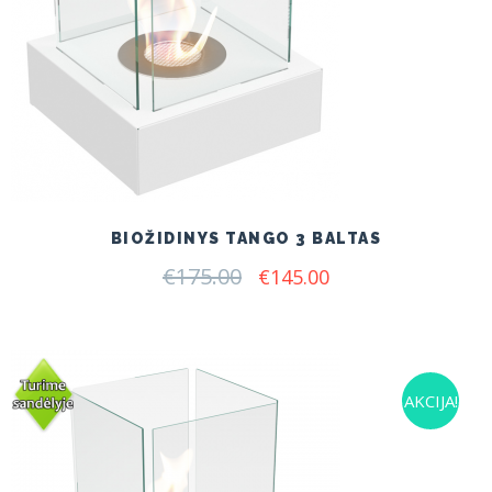
BIOŽIDINYS TANGO 3 BALTAS
€
175.00
Original
Current
€
145.00
price
price
was:
is:
€175.00.
€145.00.
AKCIJA!