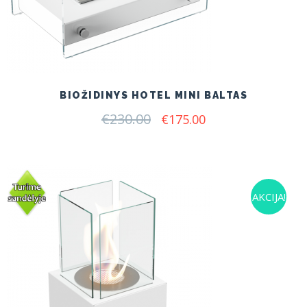
BIOŽIDINYS HOTEL MINI BALTAS
€
230.00
Original
Current
€
175.00
price
price
was:
is:
€230.00.
€175.00.
AKCIJA!