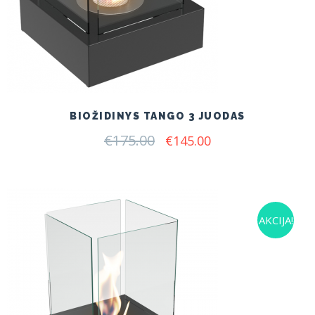
BIOŽIDINYS TANGO 3 JUODAS
€
175.00
Original
Current
€
145.00
price
price
was:
is:
€175.00.
€145.00.
AKCIJA!