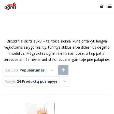
Biožidiniai skirti laukui – tai tokie židiniai kurie pritaikyti lengvai
vėjuotomis salygomis, t.y. turintys stiklus arba didesnius degimo
modulius. Mėgaukites ugnimi ne tik namuose, o taip pat ir
terasose ant žemės ar ant stalo, sode ar gamtoje prie palapinės.
Rūšiuoti:
Populiarumas
Rodyti:
24 Produktų puslapyje