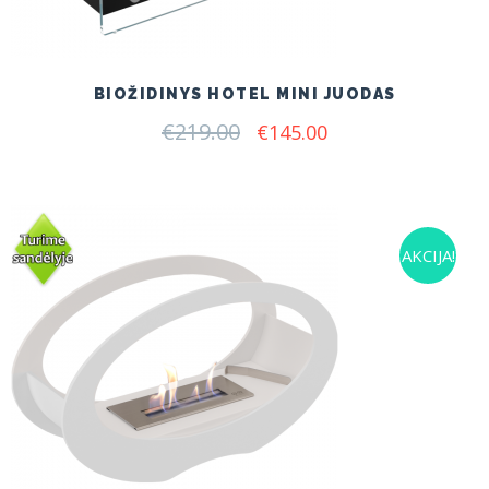
BIOŽIDINYS HOTEL MINI JUODAS
€
219.00
Original
Current
€
145.00
price
price
was:
is:
€219.00.
€145.00.
AKCIJA!