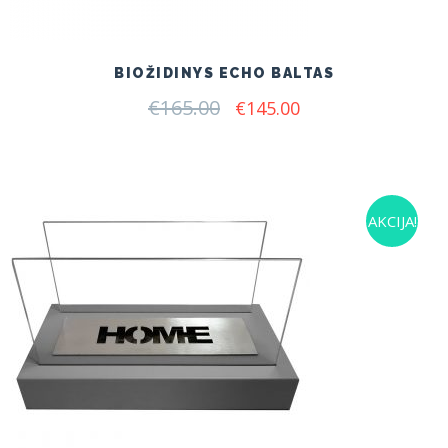
BIOŽIDINYS ECHO BALTAS
€
165.00
Original
Current
€
145.00
price
price
was:
is:
€165.00.
€145.00.
AKCIJA!