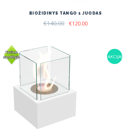
BIOŽIDINYS TANGO 1 JUODAS
€
140.00
Original
Current
€
120.00
price
price
was:
is:
€140.00.
€120.00.
AKCIJA!