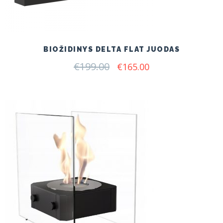
BIOŽIDINYS DELTA FLAT JUODAS
€
199.00
Original
Current
€
165.00
price
price
was:
is:
€199.00.
€165.00.