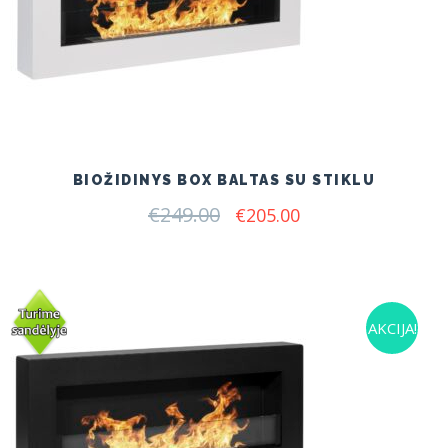
BIOŽIDINYS BOX BALTAS SU STIKLU
€
249.00
Original
Current
€
205.00
price
price
was:
is:
€249.00.
€205.00.
AKCIJA!