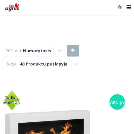
Rūšiuoti:
Numatytasis
Rodyti:
48 Produktų puslapyje
AKCIJA!