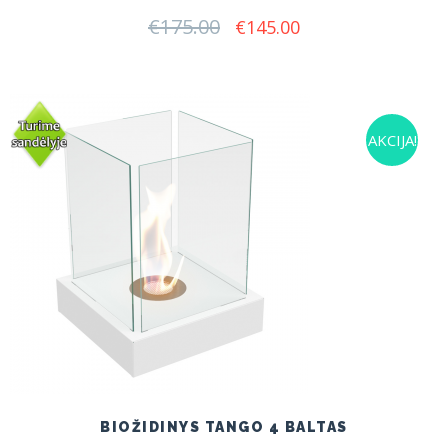
€
175.00
Original
Current
€
145.00
price
price
was:
is:
€175.00.
€145.00.
AKCIJA!
BIOŽIDINYS TANGO 4 BALTAS