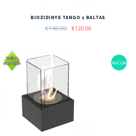
BIOŽIDINYS TANGO 1 BALTAS
€
140.00
Original
Current
€
120.00
price
price
was:
is:
€140.00.
€120.00.
AKCIJA!