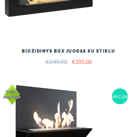
BIOŽIDINYS BOX JUODAS SU STIKLU
€
249.00
Original
Current
€
205.00
price
price
was:
is:
€249.00.
€205.00.
AKCIJA!