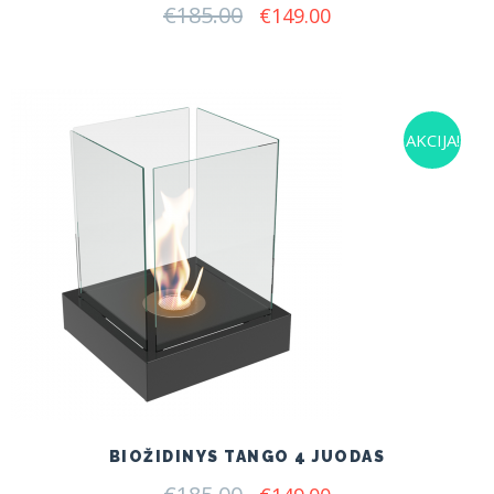
€
185.00
Original
Current
€
149.00
price
price
was:
is:
€185.00.
€149.00.
AKCIJA!
BIOŽIDINYS TANGO 4 JUODAS
Original
Current