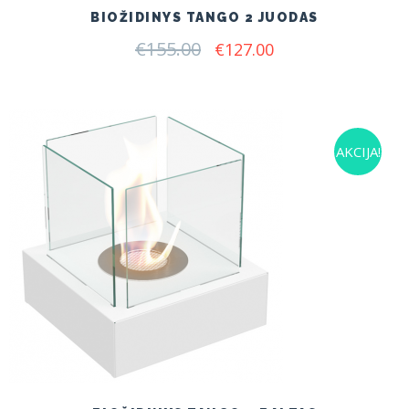
BIOŽIDINYS TANGO 2 JUODAS
€
155.00
Original
Current
€
127.00
price
price
was:
is:
€155.00.
€127.00.
AKCIJA!