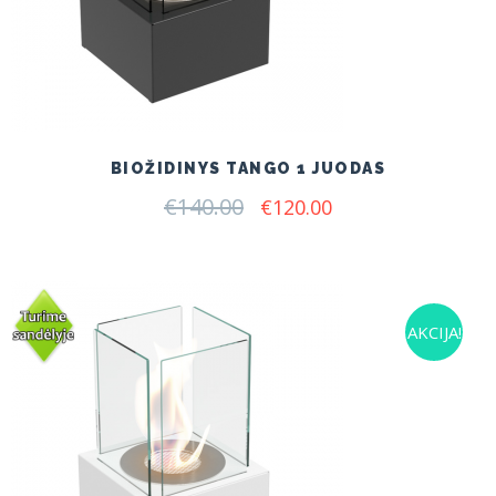
BIOŽIDINYS TANGO 1 JUODAS
€
140.00
Original
Current
€
120.00
price
price
was:
is:
€140.00.
€120.00.
AKCIJA!