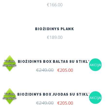
€
166.00
BIOŽIDINYS PLANK
€
189.00
BIOŽIDINYS BOX BALTAS SU STIKLU
AKCIJA!
€
249.00
Original
Current
€
205.00
price
price
was:
is:
€249.00.
€205.00.
BIOŽIDINYS BOX JUODAS SU STIKLU
AKCIJA!
€
249.00
Original
Current
€
205.00
price
price