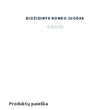
was:
is:
€249.00.
€205.00.
BIOŽIDINYS ROMEO JUODAS
€
450.00
Produktų paieška