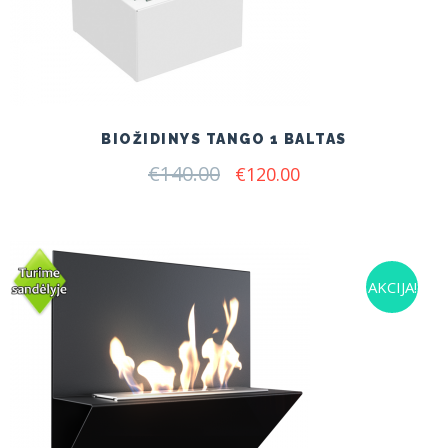
BIOŽIDINYS TANGO 1 BALTAS
€
140.00
Original
Current
€
120.00
price
price
was:
is:
€140.00.
€120.00.
AKCIJA!