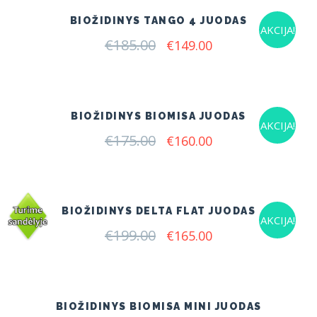
BIOŽIDINYS TANGO 4 JUODAS
AKCIJA!
€
185.00
Original
Current
€
149.00
price
price
was:
is:
€185.00.
€149.00.
BIOŽIDINYS BIOMISA JUODAS
AKCIJA!
€
175.00
Original
Current
€
160.00
price
price
was:
is:
€175.00.
€160.00.
BIOŽIDINYS DELTA FLAT JUODAS
AKCIJA!
€
199.00
Original
Current
€
165.00
price
price
was:
is:
€199.00.
€165.00.
BIOŽIDINYS BIOMISA MINI JUODAS