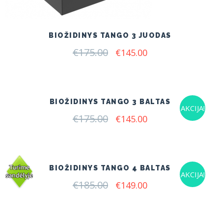
BIOŽIDINYS TANGO 3 JUODAS
€
175.00
Original
Current
€
145.00
price
price
was:
is:
€175.00.
€145.00.
BIOŽIDINYS TANGO 3 BALTAS
AKCIJA!
€
175.00
Original
Current
€
145.00
price
price
was:
is:
€175.00.
€145.00.
BIOŽIDINYS TANGO 4 BALTAS
AKCIJA!
€
185.00
Original
Current
€
149.00
price
price
was:
is:
€185.00.
€149.00.