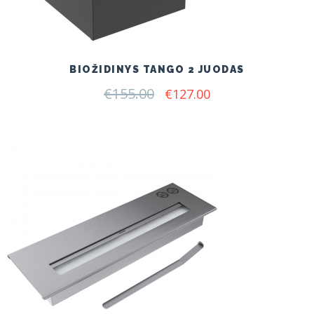
BIOŽIDINYS TANGO 2 JUODAS
€
155.00
Original
Current
€
127.00
price
price
was:
is:
€155.00.
€127.00.