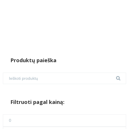
Produktų paieška
Filtruoti pagal kainą:
Min
kaina