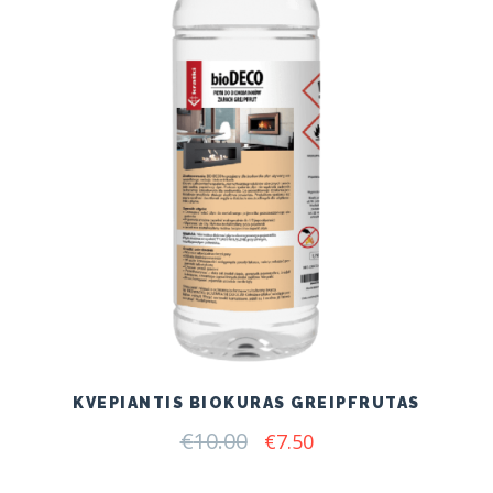
KVEPIANTIS BIOKURAS GREIPFRUTAS
€
10.00
Original
Current
€
7.50
price
price
was:
is: