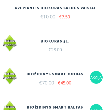
KVEPIANTIS BIOKURAS SALDŪS VAISIAI
€
10.00
Original
Current
€
7.50
price
price
was:
is:
€10.00.
€7.50.
BIOKURAS 5L.
€
28.00
BIOŽIDINYS SMART JUODAS
AKCIJA!
€
70.00
Original
Current
€
45.00
price
price
was:
is:
€70.00.
€45.00.
BIOŽIDINYS SMART BALTAS