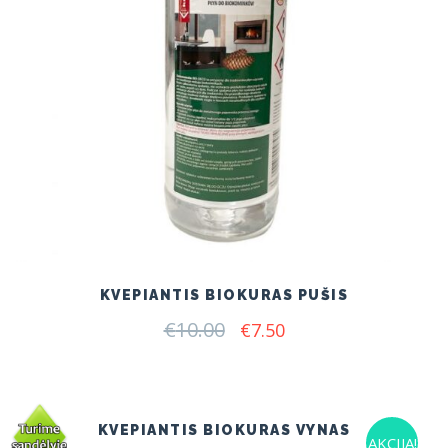
KVEPIANTIS BIOKURAS PUŠIS
€
10.00
Original
Current
€
7.50
price
price
was:
is:
€10.00.
€7.50.
KVEPIANTIS BIOKURAS VYNAS
AKCIJA!