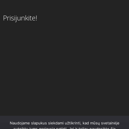
Prisijunkite!
Naudojame slapukus siekdami užtikrinti, kad mūsų svetainėje
suteiktų jums geriausią patirtį. Jei ir toliau naudositės šia