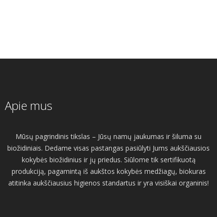
Apie mus
Mūsų pagrindinis tikslas – Jūsų namų jaukumas ir šiluma su
biožidiniais. Dedame visas pastangas pasiūlyti Jums aukščiausios
kokybės biožidinius ir jų priedus. Siūlome tik sertifikuotą
produkciją, pagamintą iš aukštos kokybės medžiagų, biokuras
atitinka aukščiausius higienos standartus ir yra visiškai organinis!