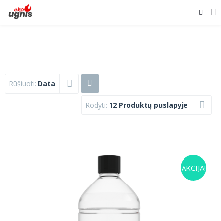
Rūšiuoti:
Data
Rodyti:
12 Produktų puslapyje
AKCIJA!