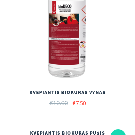
KVEPIANTIS BIOKURAS VYNAS
€
10.00
Original
Current
€
7.50
price
price
was:
is:
€10.00.
€7.50.
KVEPIANTIS BIOKURAS PUŠIS