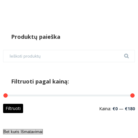
Produktų paieška
Filtruoti pagal kainą:
M
M
Filtruoti
Kaina:
€0
—
€180
k
k