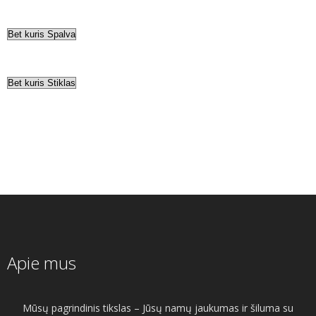
Apie mus
Mūsų pagrindinis tikslas – Jūsų namų jaukumas ir šiluma su