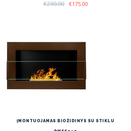
€
230.00
Original
Current
€
175.00
price
price
was:
is:
€230.00.
€175.00.
ĮMONTUOJAMAS BIOŽIDINYS SU STIKLU