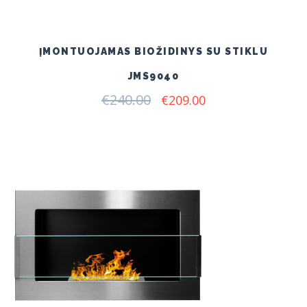
ĮMONTUOJAMAS BIOŽIDINYS SU STIKLU
JMS9040
€
240.00
Original
Current
€
209.00
price
price
was:
is:
€240.00.
€209.00.