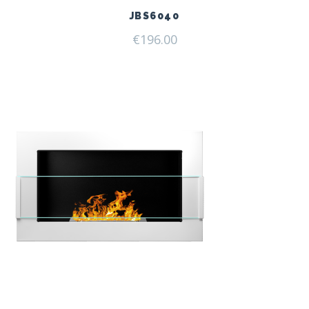
JBS6040
€
196.00