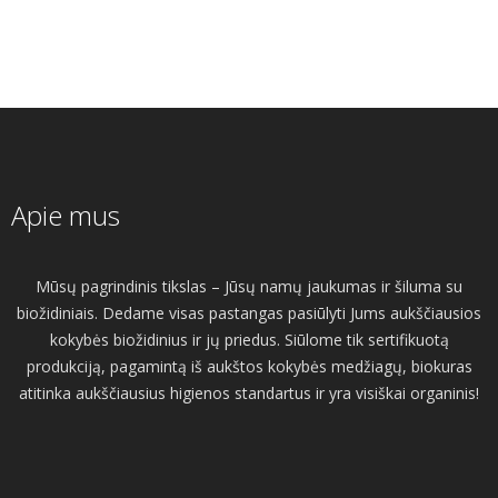
Apie mus
Mūsų pagrindinis tikslas – Jūsų namų jaukumas ir šiluma su
biožidiniais. Dedame visas pastangas pasiūlyti Jums aukščiausios
kokybės biožidinius ir jų priedus. Siūlome tik sertifikuotą
produkciją, pagamintą iš aukštos kokybės medžiagų, biokuras
atitinka aukščiausius higienos standartus ir yra visiškai organinis!