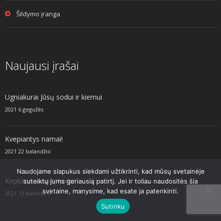
Šildymo įranga
Naujausi įrašai
Ugniakurai Jūsų sodui ir kiemui
2021 6 gegužės
Kvepiantys namai!
2021 22 balandžio
Naudojame slapukus siekdami užtikrinti, kad mūsų svetainėje
Kepkime vasarą kartu!
suteiktų jums geriausią patirtį. Jei ir toliau naudositės šia
svetaine, manysime, kad esate ja patenkinti.
2021 13 balandžio
Sutinku