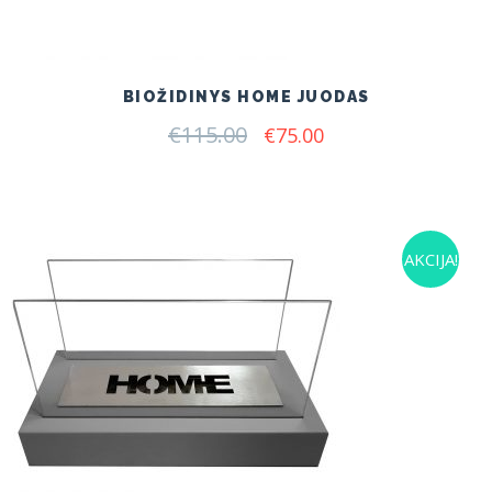
BIOŽIDINYS HOME JUODAS
€
115.00
Original
Current
€
75.00
price
price
was:
is:
€115.00.
€75.00.
AKCIJA!