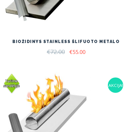
BIOŽIDINYS STAINLESS ŠLIFUOTO METALO
€
72.00
Original
Current
€
55.00
price
price
was:
is:
€72.00.
€55.00.
AKCIJA!