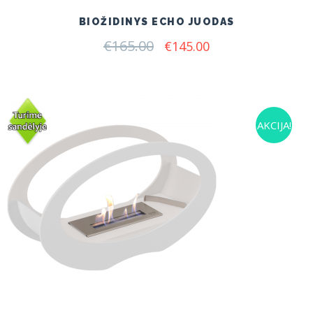
BIOŽIDINYS ECHO JUODAS
€
165.00
Original
Current
€
145.00
price
price
was:
is:
€165.00.
€145.00.
AKCIJA!