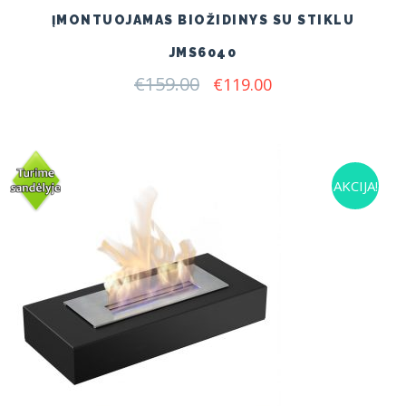
ĮMONTUOJAMAS BIOŽIDINYS SU STIKLU
JMS6040
€
159.00
Original
Current
€
119.00
price
price
was:
is:
€159.00.
€119.00.
AKCIJA!