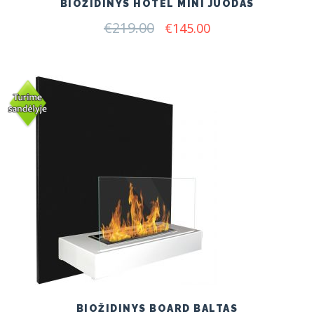
BIOŽIDINYS HOTEL MINI JUODAS
€
219.00
Original
Current
€
145.00
price
price
was:
is:
€219.00.
€145.00.
BIOŽIDINYS BOARD BALTAS