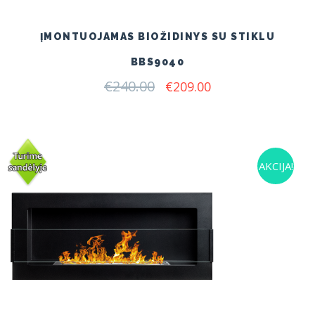
ĮMONTUOJAMAS BIOŽIDINYS SU STIKLU
BBS9040
€
240.00
Original
Current
€
209.00
price
price
was:
is:
€240.00.
€209.00.
AKCIJA!