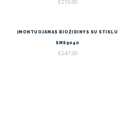
€
210.00
ĮMONTUOJAMAS BIOŽIDINYS SU STIKLU
SMS9040
€
247.00