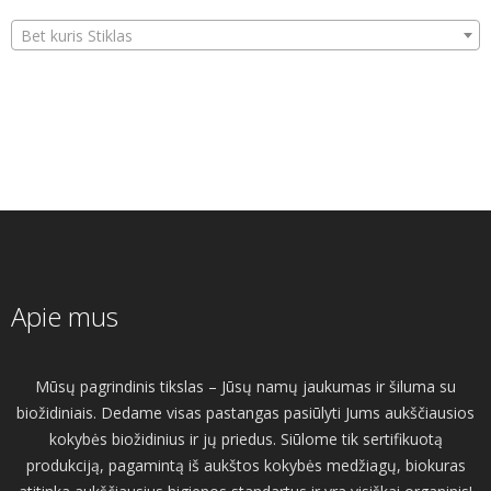
Bet kuris Stiklas
Apie mus
Mūsų pagrindinis tikslas – Jūsų namų jaukumas ir šiluma su
biožidiniais. Dedame visas pastangas pasiūlyti Jums aukščiausios
kokybės biožidinius ir jų priedus. Siūlome tik sertifikuotą
produkciją, pagamintą iš aukštos kokybės medžiagų, biokuras