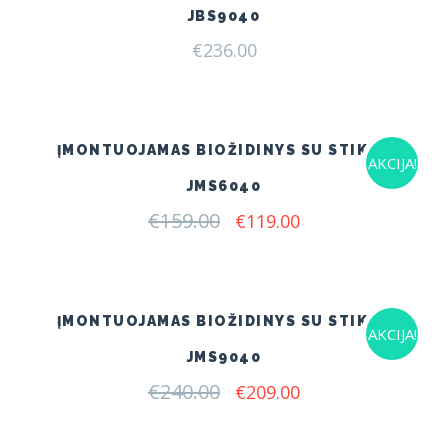
JBS9040
€
236.00
ĮMONTUOJAMAS BIOŽIDINYS SU STIKLU
AKCIJA!
JMS6040
€
159.00
Original
Current
€
119.00
price
price
was:
is:
€159.00.
€119.00.
ĮMONTUOJAMAS BIOŽIDINYS SU STIKLU
AKCIJA!
JMS9040
€
240.00
Original
Current
€
209.00
price
price
was:
is:
€240.00.
€209.00.