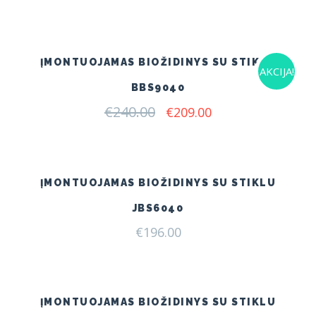
ĮMONTUOJAMAS BIOŽIDINYS SU STIKLU
AKCIJA!
BBS9040
€
240.00
Original
Current
€
209.00
price
price
was:
is:
€240.00.
€209.00.
ĮMONTUOJAMAS BIOŽIDINYS SU STIKLU
JBS6040
€
196.00
ĮMONTUOJAMAS BIOŽIDINYS SU STIKLU