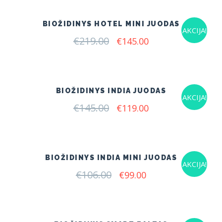
€230.00.
€175.00.
BIOŽIDINYS HOTEL MINI JUODAS
AKCIJA!
€
219.00
Original
Current
€
145.00
price
price
was:
is:
€219.00.
€145.00.
BIOŽIDINYS INDIA JUODAS
AKCIJA!
€
145.00
Original
Current
€
119.00
price
price
was:
is:
€145.00.
€119.00.
BIOŽIDINYS INDIA MINI JUODAS
AKCIJA!
€
106.00
Original
Current
€
99.00
price
price
was:
is:
€106.00.
€99.00.