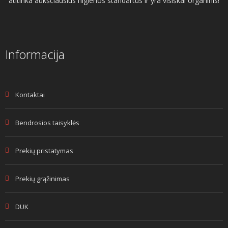
atitinka aukščiausius higienos standartus ir yra visiškai organinis!
Informacija
Kontaktai
Bendrosios taisyklės
Prekių pristatymas
Prekių grąžinimas
DUK