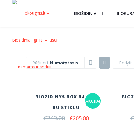
BIOŽIDINIAI
BIOKUR
Rūšiuoti:
Numatytasis
Rodyti:
BIOŽIDINYS BOX BALTAS
BIOŽ
AKCIJA!
SU STIKLU
€
249.00
Original
Current
€
€
205.00
price
price
was:
is: