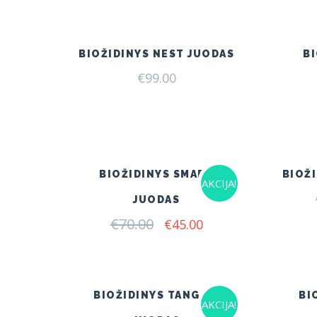
was:
is:
€115.00.
€75.00.
BIOŽIDINYS NEST JUODAS
B
€
99.00
BIOŽIDINYS SMART
BIOŽI
AKCIJA!
JUODAS
€
70.00
Original
Current
€
45.00
price
price
was:
is:
€70.00.
€45.00.
BIOŽIDINYS TANGO 1
BI
AKCIJA!