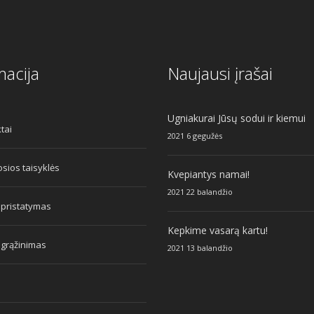
macija
Naujausi įrašai
Ugniakurai Jūsų sodui ir kiemui
tai
2021 6 gegužės
sios taisyklės
Kvepiantys namai!
2021 22 balandžio
 pristatymas
Kepkime vasarą kartu!
 grąžinimas
2021 13 balandžio