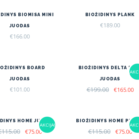
€249.00.
€205.00.
IDINYS BIOMISA MINI
BIOŽIDINYS PLANK
€
189.00
JUODAS
€
166.00
IOŽIDINYS BOARD
BIOŽIDINYS DELTA FLA
AKCI
JUODAS
JUODAS
€
199.00
Original
C
€
101.00
€
165.00
price
pr
was:
is:
€199.00.
€1
IDINYS HOME JUODAS
BIOŽIDINYS HOME PILK
AKCIJA!
AKCI
€
115.00
Original
Current
€
115.00
Original
Cu
€
75.00
€
75.00
price
price
price
pr