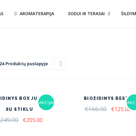
AS
AROMATERAPIJA
SODUI IR TERASAI
ŠILDY
24 Produktų puslapyje
IDINYS BOX JUODAS
BIOŽIDINYS BESTA
AKCIJA!
AKCI
€
166.00
Original
C
€
125.00
SU STIKLU
price
pr
249.00
Original
Current
€
205.00
was:
is:
price
price
€166.00.
€1
was:
is: