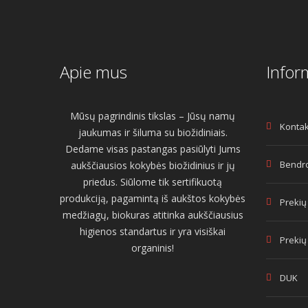
Apie mus
Infor
Mūsų pagrindinis tikslas – Jūsų namų
Kontak
jaukumas ir šiluma su biožidiniais.
Dedame visas pastangas pasiūlyti Jums
Bendro
aukščiausios kokybės biožidinius ir jų
priedus. Siūlome tik sertifikuotą
produkciją, pagamintą iš aukštos kokybės
Prekių
medžiagų, biokuras atitinka aukščiausius
higienos standartus ir yra visiškai
Prekių
organinis!
DUK