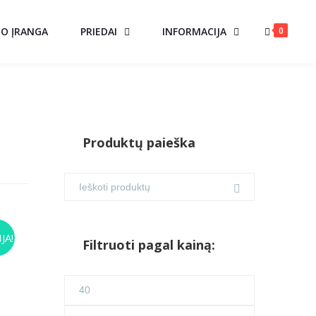
0
MO ĮRANGA
PRIEDAI
INFORMACIJA
Produktų paieška
JA!
Filtruoti pagal kainą:
urrent
ice
Min
25.00.
kaina
Maks