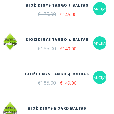
BIOŽIDINYS TANGO 3 BALTAS
AKCIJA!
€
175.00
Original
Current
€
145.00
price
price
was:
is:
€175.00.
€145.00.
BIOŽIDINYS TANGO 4 BALTAS
AKCIJA!
€
185.00
Original
Current
€
149.00
price
price
was:
is:
€185.00.
€149.00.
BIOŽIDINYS TANGO 4 JUODAS
AKCIJA!
€
185.00
Original
Current
€
149.00
price
price
was:
is:
€185.00.
€149.00.
BIOŽIDINYS BOARD BALTAS