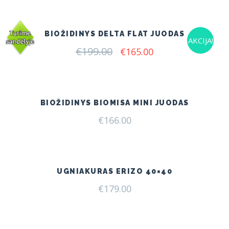
BIOŽIDINYS DELTA FLAT JUODAS
AKCIJA!
€
199.00
Original
Current
€
165.00
price
price
was:
is:
€199.00.
€165.00.
BIOŽIDINYS BIOMISA MINI JUODAS
€
166.00
UGNIAKURAS ERIZO 40×40
€
179.00