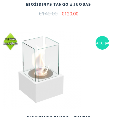
BIOŽIDINYS TANGO 1 JUODAS
€
140.00
Original
Current
€
120.00
price
price
was:
is:
€140.00.
€120.00.
AKCIJA!