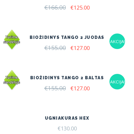
€
166.00
Original
Current
€
125.00
price
price
was:
is:
€166.00.
€125.00.
BIOŽIDINYS TANGO 2 JUODAS
AKCIJA!
€
155.00
Original
Current
€
127.00
price
price
was:
is:
€155.00.
€127.00.
BIOŽIDINYS TANGO 2 BALTAS
AKCIJA!
€
155.00
Original
Current
€
127.00
price
price
was:
is:
€155.00.
€127.00.
UGNIAKURAS HEX
€
130.00