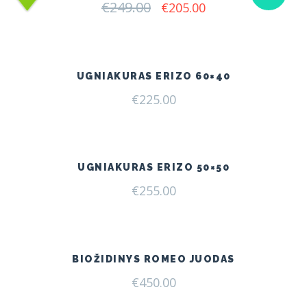
€
249.00
Original
Current
€
205.00
price
price
was:
is:
€249.00.
€205.00.
UGNIAKURAS ERIZO 60×40
€
225.00
UGNIAKURAS ERIZO 50×50
€
255.00
BIOŽIDINYS ROMEO JUODAS
€
450.00