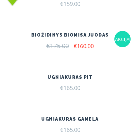
€
159.00
BIOŽIDINYS BIOMISA JUODAS
AKCIJA!
€
175.00
Original
Current
€
160.00
price
price
was:
is:
€175.00.
€160.00.
UGNIAKURAS PIT
€
165.00
UGNIAKURAS GAMELA
€
165.00