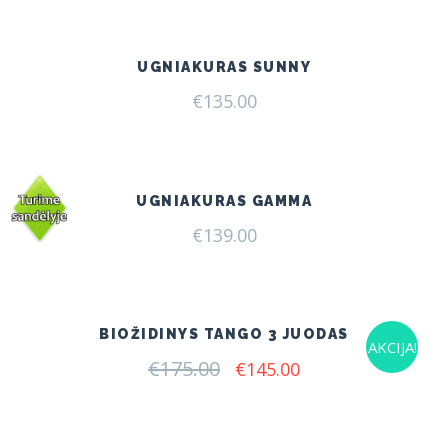
UGNIAKURAS SUNNY
€
135.00
UGNIAKURAS GAMMA
€
139.00
BIOŽIDINYS TANGO 3 JUODAS
AKCIJA!
€
175.00
Original
Current
€
145.00
price
price
was:
is:
€175.00.
€145.00.