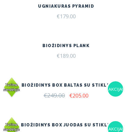
UGNIAKURAS PYRAMID
€
179.00
BIOŽIDINYS PLANK
€
189.00
BIOŽIDINYS BOX BALTAS SU STIKLU
AKCIJA!
€
249.00
Original
Current
€
205.00
price
price
was:
is:
€249.00.
€205.00.
BIOŽIDINYS BOX JUODAS SU STIKLU
AKCIJA!