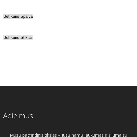
Apie mus
Mūsų pagrindinis tikslas – Jūsų namų jaukumas ir šiluma su