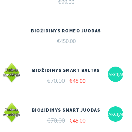
€
99.00
BIOŽIDINYS ROMEO JUODAS
€
450.00
BIOŽIDINYS SMART BALTAS
AKCIJA!
€
70.00
Original
Current
€
45.00
price
price
was:
is:
€70.00.
€45.00.
BIOŽIDINYS SMART JUODAS
AKCIJA!
€
70.00
Original
Current
€
45.00
price
price
was:
is: