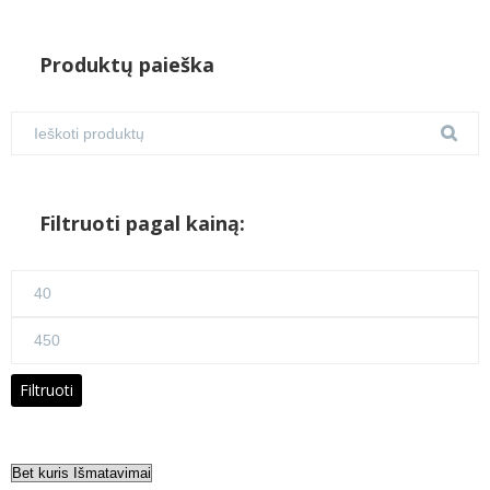
Produktų paieška
Filtruoti pagal kainą:
Min
kaina
Maks
kaina
Filtruoti