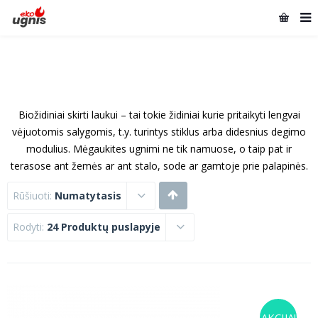
Biožidiniai skirti laukui – tai tokie židiniai kurie pritaikyti lengvai
vėjuotomis salygomis, t.y. turintys stiklus arba didesnius degimo
modulius. Mėgaukites ugnimi ne tik namuose, o taip pat ir
terasose ant žemės ar ant stalo, sode ar gamtoje prie palapinės.
Rūšiuoti:
Numatytasis
Rodyti:
24 Produktų puslapyje
AKCIJA!