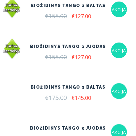
BIOŽIDINYS TANGO 2 BALTAS
AKCIJA!
€
155.00
Original
Current
€
127.00
price
price
was:
is:
€155.00.
€127.00.
BIOŽIDINYS TANGO 2 JUODAS
AKCIJA!
€
155.00
Original
Current
€
127.00
price
price
was:
is:
€155.00.
€127.00.
BIOŽIDINYS TANGO 3 BALTAS
AKCIJA!
€
175.00
Original
Current
€
145.00
price
price
was:
is:
€175.00.
€145.00.
BIOŽIDINYS TANGO 3 JUODAS
AKCIJA!