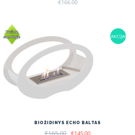
€
166.00
AKCIJA!
BIOŽIDINYS ECHO BALTAS
€
165.00
Original
Current
€
145.00