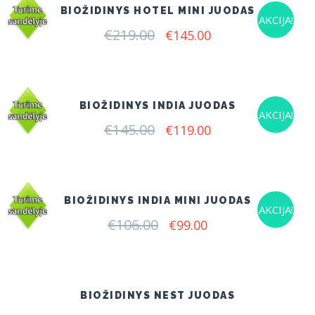
BIOŽIDINYS HOTEL MINI JUODAS
AKCIJA!
€
219.00
Original
Current
€
145.00
price
price
was:
is:
€219.00.
€145.00.
BIOŽIDINYS INDIA JUODAS
AKCIJA!
€
145.00
Original
Current
€
119.00
price
price
was:
is:
€145.00.
€119.00.
BIOŽIDINYS INDIA MINI JUODAS
AKCIJA!
€
106.00
Original
Current
€
99.00
price
price
was:
is:
€106.00.
€99.00.
BIOŽIDINYS NEST JUODAS