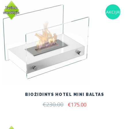
AKCIJA!
BIOŽIDINYS HOTEL MINI BALTAS
€
230.00
Original
Current
€
175.00
price
price
was:
is:
€230.00.
€175.00.