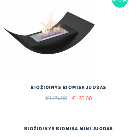
BIOŽIDINYS BIOMISA JUODAS
€
175.00
Original
Current
€
160.00
price
price
was:
is:
€175.00.
€160.00.
BIOŽIDINYS BIOMISA MINI JUODAS