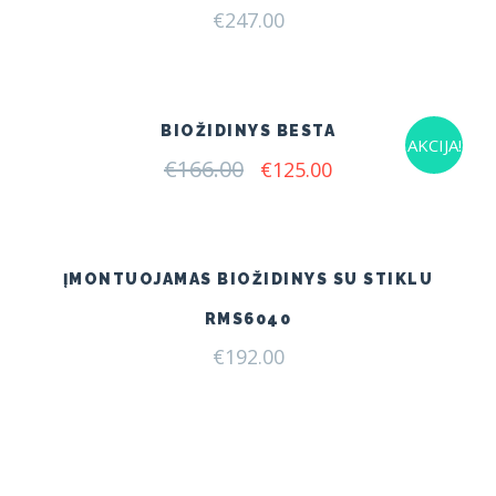
€
247.00
BIOŽIDINYS BESTA
AKCIJA!
€
166.00
Original
Current
€
125.00
price
price
was:
is:
€166.00.
€125.00.
ĮMONTUOJAMAS BIOŽIDINYS SU STIKLU
RMS6040
€
192.00