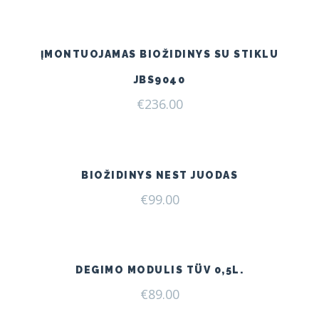
was:
is:
€240.00.
€209.00.
ĮMONTUOJAMAS BIOŽIDINYS SU STIKLU
JBS9040
€
236.00
BIOŽIDINYS NEST JUODAS
€
99.00
DEGIMO MODULIS TÜV 0,5L.
€
89.00