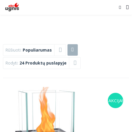
Rūšiuoti:
Populiarumas
Rodyti:
24 Produktų puslapyje
AKCIJA!