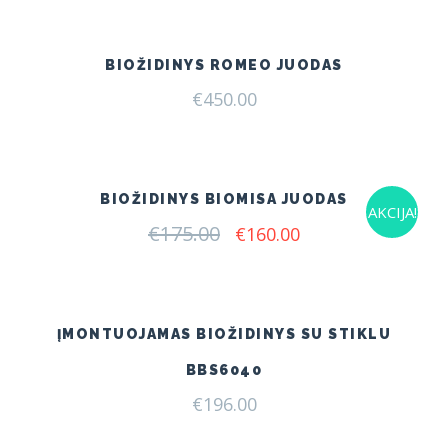
BIOŽIDINYS ROMEO JUODAS
€
450.00
BIOŽIDINYS BIOMISA JUODAS
AKCIJA!
€
175.00
Original
Current
€
160.00
price
price
was:
is:
€175.00.
€160.00.
ĮMONTUOJAMAS BIOŽIDINYS SU STIKLU
BBS6040
€
196.00