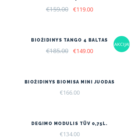
€
159.00
Original
Current
€
119.00
price
price
was:
is:
€159.00.
€119.00.
BIOŽIDINYS TANGO 4 BALTAS
AKCIJA!
€
185.00
Original
Current
€
149.00
price
price
was:
is:
€185.00.
€149.00.
BIOŽIDINYS BIOMISA MINI JUODAS
€
166.00
DEGIMO MODULIS TÜV 0,75L.
€
134.00