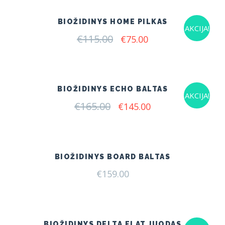
BIOŽIDINYS HOME PILKAS
AKCIJA!
€
115.00
Original
Current
€
75.00
price
price
was:
is:
€115.00.
€75.00.
BIOŽIDINYS ECHO BALTAS
AKCIJA!
€
165.00
Original
Current
€
145.00
price
price
was:
is:
€165.00.
€145.00.
BIOŽIDINYS BOARD BALTAS
€
159.00
BIOŽIDINYS DELTA FLAT JUODAS