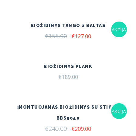
BIOŽIDINYS TANGO 2 BALTAS
AKCIJA!
€
155.00
Original
Current
€
127.00
price
price
was:
is:
€155.00.
€127.00.
BIOŽIDINYS PLANK
€
189.00
ĮMONTUOJAMAS BIOŽIDINYS SU STIKLU
AKCIJA!
BBS9040
€
240.00
Original
Current
€
209.00
price
price