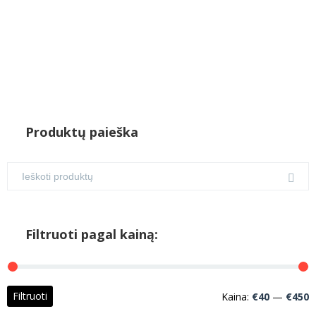
Produktų paieška
Filtruoti pagal kainą:
M
M
Filtruoti
Kaina:
€40
—
€450
k
k