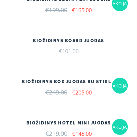
AKCIJA!
€
199.00
Original
Current
€
165.00
price
price
was:
is:
€199.00.
€165.00.
BIOŽIDINYS BOARD JUODAS
€
101.00
BIOŽIDINYS BOX JUODAS SU STIKLU
AKCIJA!
€
249.00
Original
Current
€
205.00
price
price
was:
is:
€249.00.
€205.00.
BIOŽIDINYS HOTEL MINI JUODAS
AKCIJA!
€
219.00
Original
Current
€
145.00