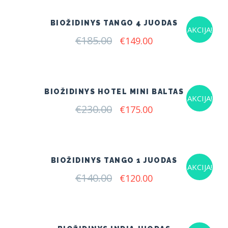
€155.00.
€127.00.
BIOŽIDINYS TANGO 4 JUODAS
AKCIJA!
€
185.00
Original
Current
€
149.00
price
price
was:
is:
€185.00.
€149.00.
BIOŽIDINYS HOTEL MINI BALTAS
AKCIJA!
€
230.00
Original
Current
€
175.00
price
price
was:
is:
€230.00.
€175.00.
BIOŽIDINYS TANGO 1 JUODAS
AKCIJA!
€
140.00
Original
Current
€
120.00
price
price
was:
is:
€140.00.
€120.00.