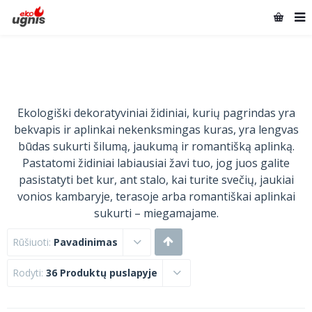
Ekologiški dekoratyviniai židiniai, kurių pagrindas yra
bekvapis ir aplinkai nekenksmingas kuras, yra lengvas
būdas sukurti šilumą, jaukumą ir romantišką aplinką.
Pastatomi židiniai labiausiai žavi tuo, jog juos galite
pasistatyti bet kur, ant stalo, kai turite svečių, jaukiai
vonios kambaryje, terasoje arba romantiškai aplinkai
sukurti – miegamajame.
Rūšiuoti:
Pavadinimas
Rodyti:
36 Produktų puslapyje