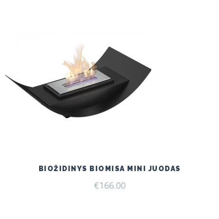
€175.00.
€160.00.
BIOŽIDINYS BIOMISA MINI JUODAS
€
166.00