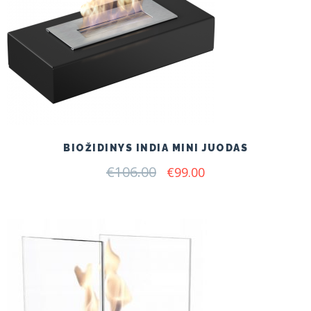
BIOŽIDINYS INDIA MINI JUODAS
€
106.00
Original
Current
€
99.00
price
price
was:
is:
€106.00.
€99.00.