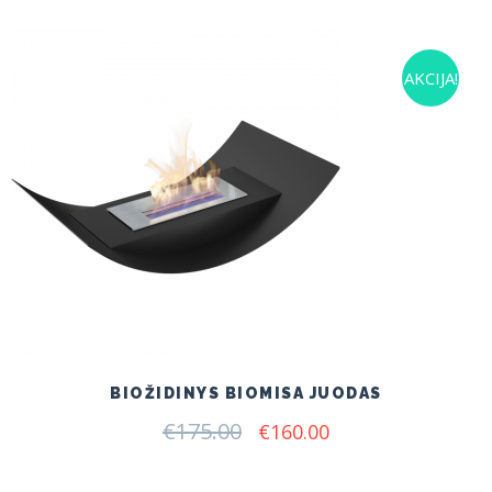
AKCIJA!
BIOŽIDINYS BIOMISA JUODAS
€
175.00
Original
Current
€
160.00
price
price
was:
is: