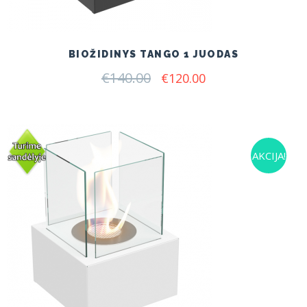
BIOŽIDINYS TANGO 1 JUODAS
€
140.00
Original
Current
€
120.00
price
price
was:
is:
€140.00.
€120.00.
AKCIJA!