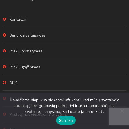
Kontaktai
Bendrosios taisyklės
Prekių pristatymas
Prekių grąžinimas
DUK
Aromaterapija
Naudojame slapukus siekdami užtikrinti, kad mūsų svetainėje
suteiktų jums geriausią patirtį. Jei ir toliau naudositės šia
svetaine, manysime, kad esate ja patenkinti.
Pristatymas viešosioms erdvėms
Sutinku