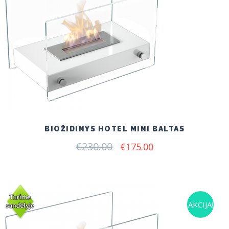
BIOŽIDINYS HOTEL MINI BALTAS
€
230.00
Original
Current
€
175.00
price
price
was:
is:
€230.00.
€175.00.
AKCIJA!