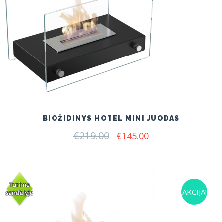
BIOŽIDINYS HOTEL MINI JUODAS
€
219.00
Original
Current
€
145.00
price
price
was:
is:
€219.00.
€145.00.
AKCIJA!