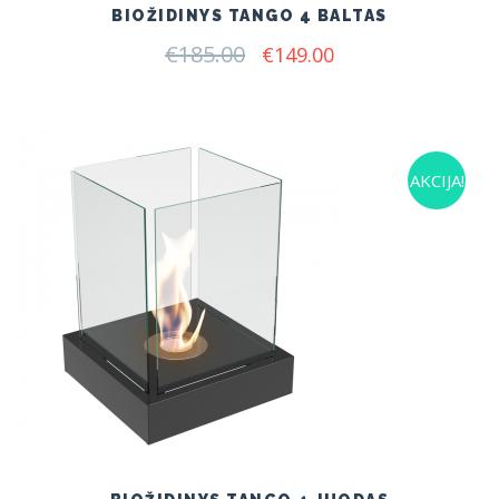
BIOŽIDINYS TANGO 4 BALTAS
€
185.00
Original
Current
€
149.00
price
price
was:
is:
€185.00.
€149.00.
AKCIJA!