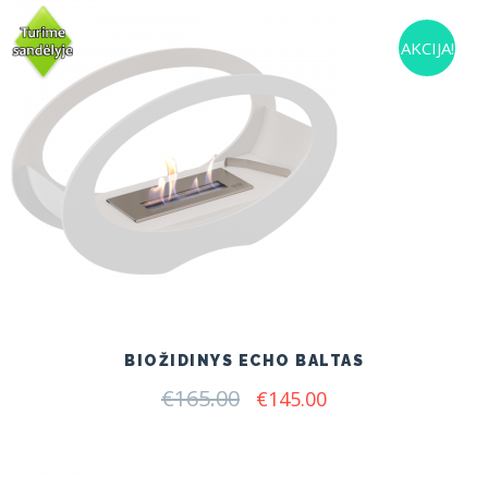
AKCIJA!
BIOŽIDINYS ECHO BALTAS
€
165.00
Original
Current
€
145.00
price
price
was:
is:
€165.00.
€145.00.