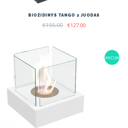
BIOŽIDINYS TANGO 2 JUODAS
€
155.00
Original
Current
€
127.00
price
price
was:
is:
€155.00.
€127.00.
AKCIJA!