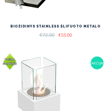
BIOŽIDINYS STAINLESS ŠLIFUOTO METALO
€
72.00
Original
Current
€
55.00
price
price
was:
is:
€72.00.
€55.00.
AKCIJA!