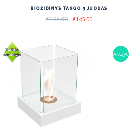
BIOŽIDINYS TANGO 3 JUODAS
€
175.00
Original
Current
€
145.00
price
price
was:
is:
€175.00.
€145.00.
AKCIJA!