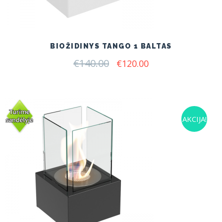
BIOŽIDINYS TANGO 1 BALTAS
€
140.00
Original
Current
€
120.00
price
price
was:
is:
€140.00.
€120.00.
AKCIJA!