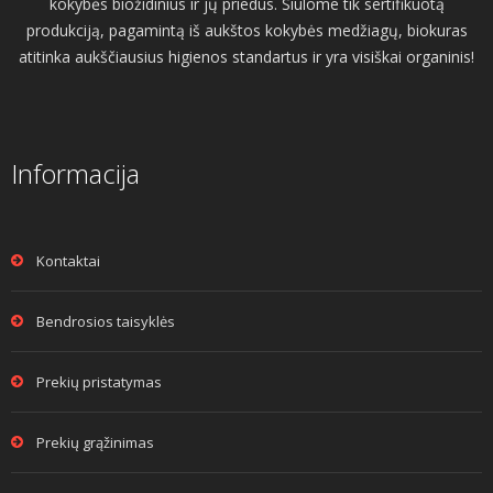
kokybės biožidinius ir jų priedus. Siūlome tik sertifikuotą
produkciją, pagamintą iš aukštos kokybės medžiagų, biokuras
atitinka aukščiausius higienos standartus ir yra visiškai organinis!
Informacija
Kontaktai
Bendrosios taisyklės
Prekių pristatymas
Prekių grąžinimas