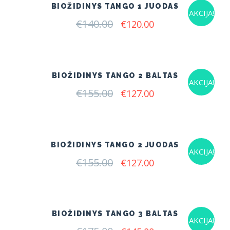
BIOŽIDINYS TANGO 1 JUODAS
AKCIJA!
€
140.00
Original
Current
€
120.00
price
price
was:
is:
€140.00.
€120.00.
BIOŽIDINYS TANGO 2 BALTAS
AKCIJA!
€
155.00
Original
Current
€
127.00
price
price
was:
is:
€155.00.
€127.00.
BIOŽIDINYS TANGO 2 JUODAS
AKCIJA!
€
155.00
Original
Current
€
127.00
price
price
was:
is:
€155.00.
€127.00.
BIOŽIDINYS TANGO 3 BALTAS
AKCIJA!