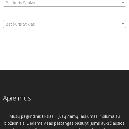
Bet kuris Spalva
Bet kuris Stiklas
Apie mus
Mūsų pagrindinis tikslas – Jūsų namų jaukumas ir šiluma su
biožidiniais. Dedame visas pastangas pasiūlyti Jums aukščiausios