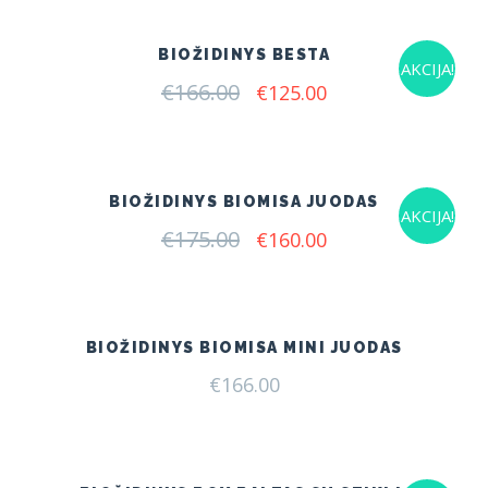
BIOŽIDINYS BESTA
AKCIJA!
€
166.00
Original
Current
€
125.00
price
price
was:
is:
€166.00.
€125.00.
BIOŽIDINYS BIOMISA JUODAS
AKCIJA!
€
175.00
Original
Current
€
160.00
price
price
was:
is:
€175.00.
€160.00.
BIOŽIDINYS BIOMISA MINI JUODAS
€
166.00