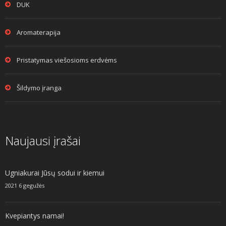
DUK
Aromaterapija
Pristatymas viešosioms erdvėms
Šildymo įranga
Naujausi įrašai
Ugniakurai Jūsų sodui ir kiemui
2021 6 gegužės
Kvepiantys namai!