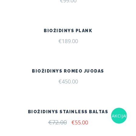
€
99.00
BIOŽIDINYS PLANK
€
189.00
BIOŽIDINYS ROMEO JUODAS
€
450.00
BIOŽIDINYS STAINLESS BALTAS
AKCIJA!
€
72.00
Original
Current
€
55.00
price
price
was:
is: