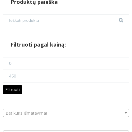
Produktų paieška
Filtruoti pagal kainą:
Min
kaina
Maks
kaina
Filtruoti
Bet kuris Išmatavimai