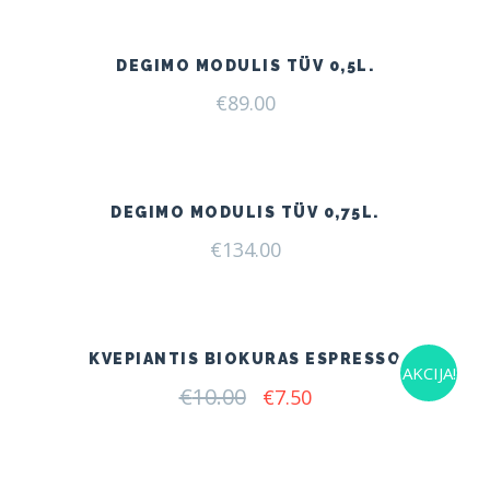
€185.00.
€149.00.
DEGIMO MODULIS TÜV 0,5L.
€
89.00
DEGIMO MODULIS TÜV 0,75L.
€
134.00
KVEPIANTIS BIOKURAS ESPRESSO
AKCIJA!
€
10.00
Original
Current
€
7.50
price
price
was:
is:
€10.00.
€7.50.