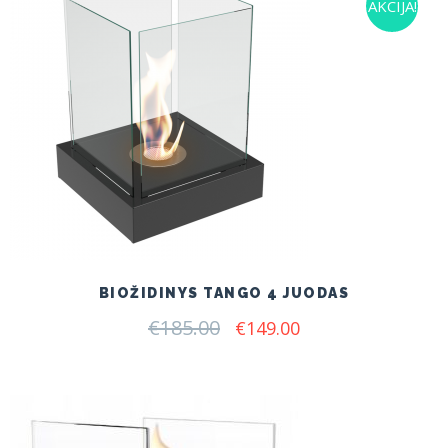
AKCIJA!
BIOŽIDINYS TANGO 4 JUODAS
€
185.00
Original
Current
€
149.00
price
price
was:
is:
€185.00.
€149.00.