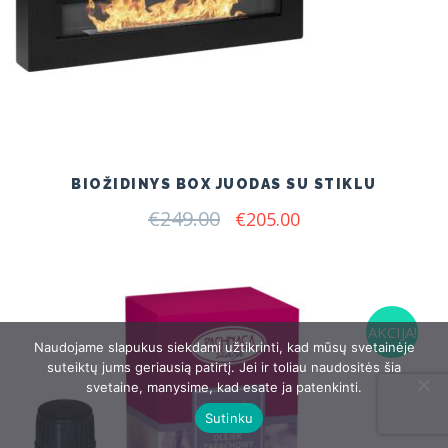
BIOŽIDINYS BOX JUODAS SU STIKLU
€
249.00
Original
Current
€
205.00
price
price
was:
is:
€249.00.
€205.00.
AKCIJA!
Naudojame slapukus siekdami užtikrinti, kad mūsų svetainėje
suteiktų jums geriausią patirtį. Jei ir toliau naudositės šia
svetaine, manysime, kad esate ja patenkinti.
Sutinku