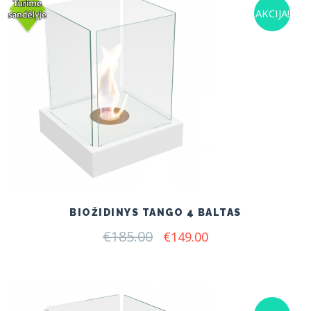
AKCIJA!
BIOŽIDINYS TANGO 4 BALTAS
€
185.00
Original
Current
€
149.00
price
price
was:
is:
€185.00.
€149.00.