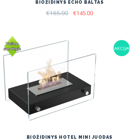
BIOŽIDINYS ECHO BALTAS
€
165.00
Original
Current
€
145.00
price
price
was:
is:
€165.00.
€145.00.
AKCIJA!
BIOŽIDINYS HOTEL MINI JUODAS