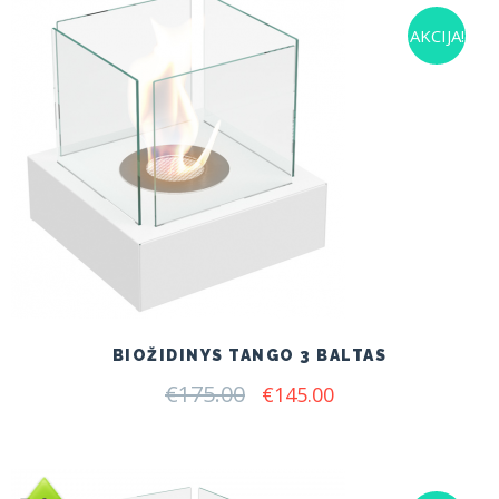
AKCIJA!
BIOŽIDINYS TANGO 3 BALTAS
€
175.00
Original
Current
€
145.00
price
price
was:
is:
€175.00.
€145.00.