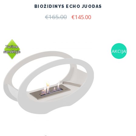
BIOŽIDINYS ECHO JUODAS
€
165.00
Original
Current
€
145.00
price
price
was:
is:
€165.00.
€145.00.
AKCIJA!