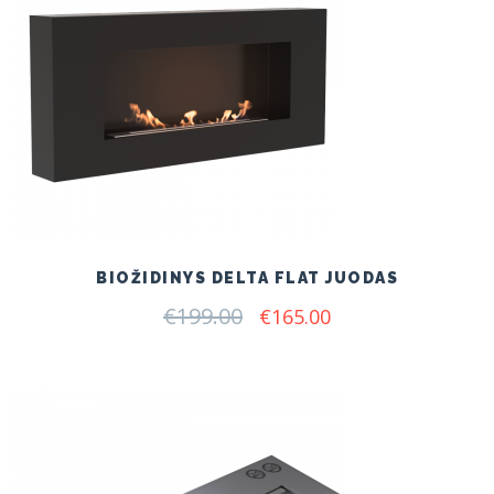
BIOŽIDINYS DELTA FLAT JUODAS
€
199.00
Original
Current
€
165.00
price
price
was:
is:
€199.00.
€165.00.