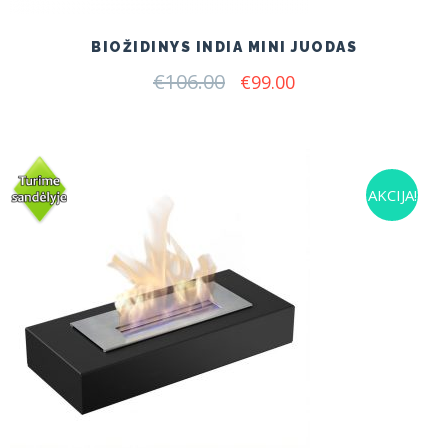
BIOŽIDINYS INDIA MINI JUODAS
€
106.00
Original
Current
€
99.00
price
price
was:
is:
€106.00.
€99.00.
AKCIJA!