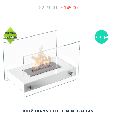
€
219.00
Original
Current
€
145.00
price
price
was:
is:
€219.00.
€145.00.
AKCIJA!
BIOŽIDINYS HOTEL MINI BALTAS