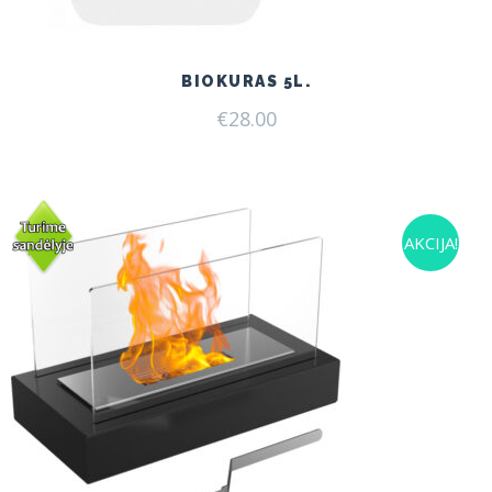
BIOKURAS 5L.
€
28.00
AKCIJA!