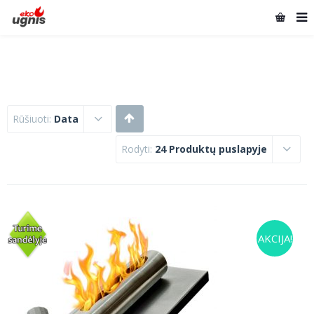
Rūšiuoti:
Data
Rodyti:
24 Produktų puslapyje
AKCIJA!