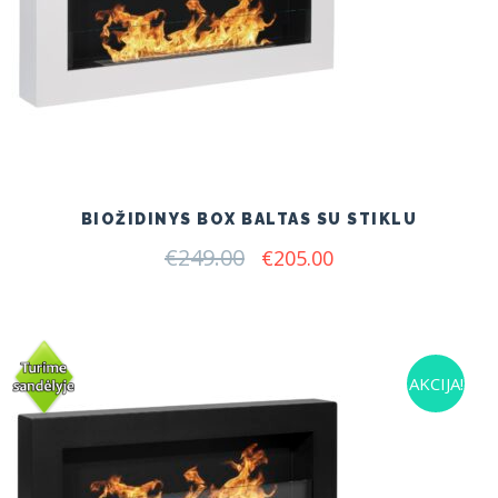
BIOŽIDINYS BOX BALTAS SU STIKLU
€
249.00
Original
Current
€
205.00
price
price
was:
is:
€249.00.
€205.00.
AKCIJA!