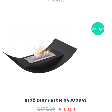
€
166.00
AKCIJA!
BIOŽIDINYS BIOMISA JUODAS
€
175.00
Original
Current
€
160.00