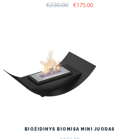
€
230.00
Original
Current
€
175.00
price
price
was:
is:
€230.00.
€175.00.
BIOŽIDINYS BIOMISA MINI JUODAS