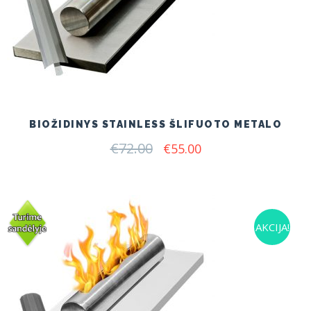
BIOŽIDINYS STAINLESS ŠLIFUOTO METALO
€
72.00
Original
Current
€
55.00
price
price
was:
is:
€72.00.
€55.00.
AKCIJA!