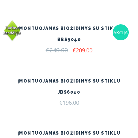
ĮMONTUOJAMAS BIOŽIDINYS SU STIKLU
AKCIJA!
BBS9040
€
240.00
Original
Current
€
209.00
price
price
was:
is:
€240.00.
€209.00.
ĮMONTUOJAMAS BIOŽIDINYS SU STIKLU
JBS6040
€
196.00
ĮMONTUOJAMAS BIOŽIDINYS SU STIKLU