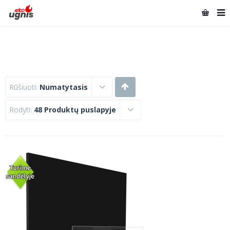
Rūšiuoti:
Numatytasis
Rodyti:
48 Produktų puslapyje