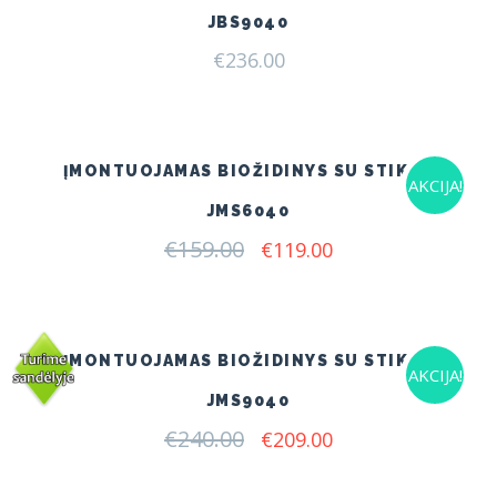
JBS9040
€
236.00
ĮMONTUOJAMAS BIOŽIDINYS SU STIKLU
AKCIJA!
JMS6040
€
159.00
Original
Current
€
119.00
price
price
was:
is:
€159.00.
€119.00.
ĮMONTUOJAMAS BIOŽIDINYS SU STIKLU
AKCIJA!
JMS9040
€
240.00
Original
Current
€
209.00
price
price
was:
is: