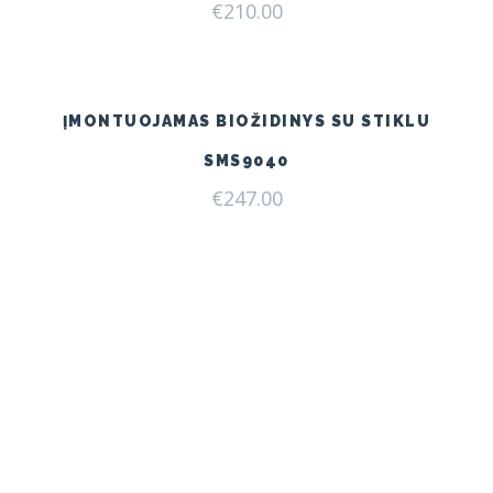
€
210.00
ĮMONTUOJAMAS BIOŽIDINYS SU STIKLU
SMS9040
€
247.00