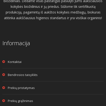
biožidiniais. Dedame visas pastangas pasiūlyti Jums aukščiausios
kokybės biožidinius ir jų priedus. Siūlome tik sertifikuotą
produkciją, pagamintą iš aukštos kokybės medžiagų, biokuras
atitinka aukščiausius higienos standartus ir yra visiškai organinis!
Informacija
Kontaktai
Bendrosios taisyklės
Prekių pristatymas
Prekių grąžinimas