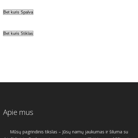
Apie mus
Mūsų pagrindinis tikslas – Jūsų namų jaukumas ir šiluma su