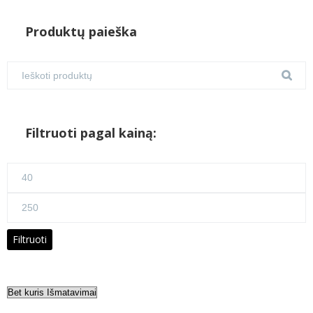
Produktų paieška
Filtruoti pagal kainą:
Min
kaina
Maks
kaina
Filtruoti