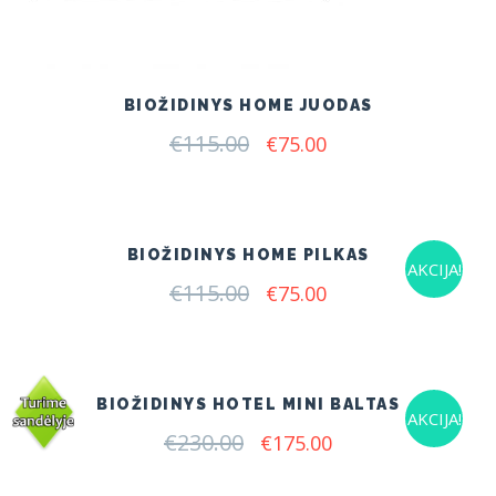
BIOŽIDINYS HOME JUODAS
€
115.00
Original
Current
€
75.00
price
price
was:
is:
€115.00.
€75.00.
BIOŽIDINYS HOME PILKAS
AKCIJA!
€
115.00
Original
Current
€
75.00
price
price
was:
is:
€115.00.
€75.00.
BIOŽIDINYS HOTEL MINI BALTAS
AKCIJA!
€
230.00
Original
Current
€
175.00
price
price
was:
is: