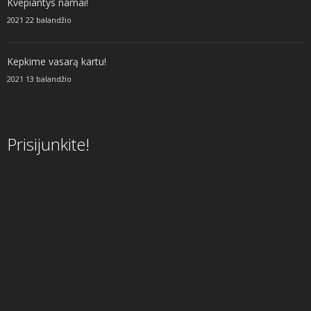
Kvepiantys namai!
2021 22 balandžio
Kepkime vasarą kartu!
2021 13 balandžio
Prisijunkite!